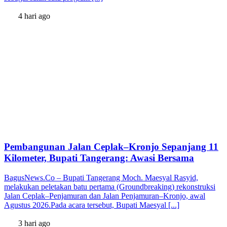
4 hari ago
Pembangunan Jalan Ceplak–Kronjo Sepanjang 11
Kilometer, Bupati Tangerang: Awasi Bersama
BagusNews.Co – Bupati Tangerang Moch. Maesyal Rasyid,
melakukan peletakan batu pertama (Groundbreaking) rekonstruksi
Jalan Ceplak–Penjamuran dan Jalan Penjamuran–Kronjo, awal
Agustus 2026.Pada acara tersebut, Bupati Maesyal [...]
3 hari ago