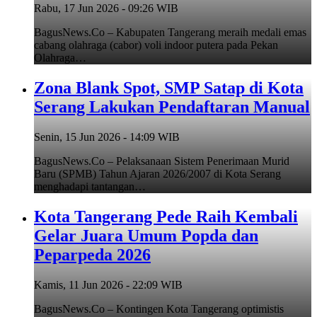
Rabu, 17 Jun 2026 - 09:26 WIB
BagusNews.Co – Kabupaten Tangerang meraih medali emas
cabang olahraga (cabor) voli indoor putera pada Pekan
Olahraga…
Zona Blank Spot, SMP Satap di Kota
Serang Lakukan Pendaftaran Manual
Senin, 15 Jun 2026 - 14:09 WIB
BagusNews.Co – Pelaksanaan Sistem Penerimaan Murid
Baru (SPMB) Tahun Ajaran 2026/2007 di Kota Serang
menghadapi tantangan…
Kota Tangerang Pede Raih Kembali
Gelar Juara Umum Popda dan
Peparpeda 2026
Kamis, 11 Jun 2026 - 22:09 WIB
BagusNews.Co – Kontingen Kota Tangerang optimistis