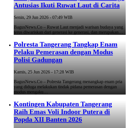
Antusias Ikuti Ruwat Laut di Carita
Senin, 29 Jun 2026 - 07:49 WIB
BagusNews.Co – Ruwat Laut menjadi warisan budaya yang
terus diwariskan dari generasi ke generasi, dan merupakan…
Polresta Tangerang Tangkap Enam
Pelaku Pemerasan dengan Modus
Polisi Gadungan
Kamis, 25 Jun 2026 - 17:28 WIB
BagusNews.Co – Polresta Tangerang menangkap enam pria
yang diduga melakukan tindak pidana pemerasan dengan
modus mengaku…
Kontingen Kabupaten Tangerang
Raih Emas Voli Indoor Putera di
Popda XII Banten 2026