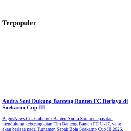
Terpopuler
Andra Soni Dukung Banteng Banten FC Berjaya di
Soekarno Cup III
BagusNews.Co- Gubernur Banten Andra Soni melepas dan
mendukung keberangkatan Tim Banteng Banten FC U-17, yang
akan berlaga pada Turnamen Sepak Bola Soekarno Cup III 2026,