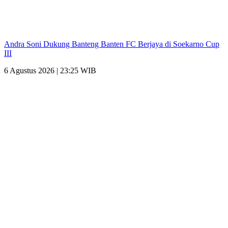
Andra Soni Dukung Banteng Banten FC Berjaya di Soekarno Cup
III
6 Agustus 2026 | 23:25 WIB