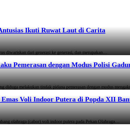
tusias Ikuti Ruwat Laut di Carita
s diwariskan dari generasi ke generasi, dan merupakan…
laku Pemerasan dengan Modus Polisi Gadu
ang diduga melakukan tindak pidana pemerasan dengan modus menga
Emas Voli Indoor Putera di Popda XII Ban
ang olahraga (cabor) voli indoor putera pada Pekan Olahraga…