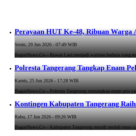
Perayaan HUT Ke-48, Ribuan Warga An
Senin, 29 Jun 2026 - 07:49 WIB
BagusNews.Co – Ruwat Laut menjadi warisan budaya yang teru
Polresta Tangerang Tangkap Enam Pe
Kamis, 25 Jun 2026 - 17:28 WIB
BagusNews.Co – Polresta Tangerang menangkap enam pria y
Kontingen Kabupaten Tangerang Raih 
Rabu, 17 Jun 2026 - 09:26 WIB
BagusNews.Co – Kabupaten Tangerang meraih medali emas cab