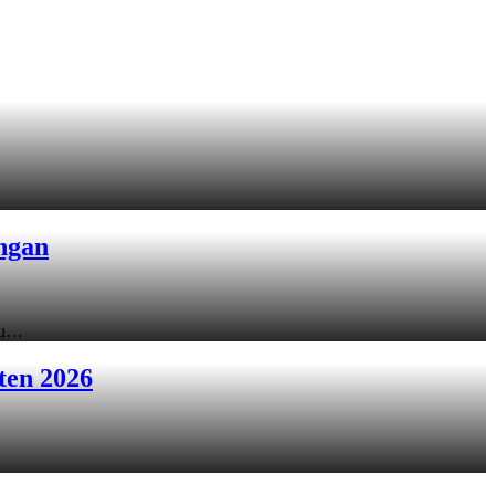
ngan
ku…
ten 2026