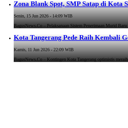
Zona Blank Spot, SMP Satap di Kota 
Senin, 15 Jun 2026 - 14:09 WIB
BagusNews.Co – Pelaksanaan Sistem Penerimaan Murid Baru
Kota Tangerang Pede Raih Kembali G
Kamis, 11 Jun 2026 - 22:09 WIB
BagusNews.Co – Kontingen Kota Tangerang optimistis meraih