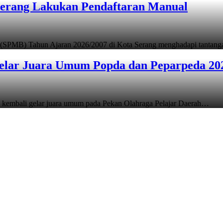
Serang Lakukan Pendaftaran Manual
 (SPMB) Tahun Ajaran 2026/2007 di Kota Serang menghadapi tantan
elar Juara Umum Popda dan Peparpeda 20
 kembali gelar juara umum pada Pekan Olahraga Pelajar Daerah…