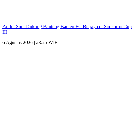
Andra Soni Dukung Banteng Banten FC Berjaya di Soekarno Cup
III
6 Agustus 2026 | 23:25 WIB