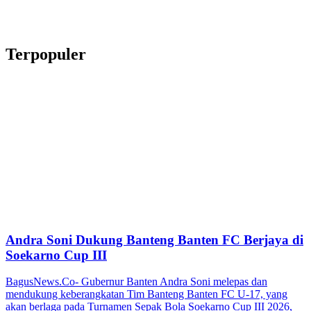
Terpopuler
Andra Soni Dukung Banteng Banten FC Berjaya di
Soekarno Cup III
BagusNews.Co- Gubernur Banten Andra Soni melepas dan
mendukung keberangkatan Tim Banteng Banten FC U-17, yang
akan berlaga pada Turnamen Sepak Bola Soekarno Cup III 2026,