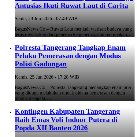
Antusias Ikuti Ruwat Laut di Carita
Senin, 29 Jun 2026 - 07:49 WIB
BagusNews.Co – Ruwat Laut menjadi warisan budaya yang
terus diwariskan dari generasi ke generasi, dan merupakan…
Polresta Tangerang Tangkap Enam
Pelaku Pemerasan dengan Modus
Polisi Gadungan
Kamis, 25 Jun 2026 - 17:28 WIB
BagusNews.Co – Polresta Tangerang menangkap enam pria
yang diduga melakukan tindak pidana pemerasan dengan
modus mengaku…
Kontingen Kabupaten Tangerang
Raih Emas Voli Indoor Putera di
Popda XII Banten 2026