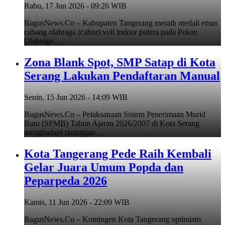
Rabu, 17 Jun 2026 - 09:26 WIB
BagusNews.Co – Kabupaten Tangerang meraih medali emas
cabang olahraga (cabor) voli indoor putera pada Pekan
Olahraga…
Zona Blank Spot, SMP Satap di Kota
Serang Lakukan Pendaftaran Manual
Senin, 15 Jun 2026 - 14:09 WIB
BagusNews.Co – Pelaksanaan Sistem Penerimaan Murid
Baru (SPMB) Tahun Ajaran 2026/2007 di Kota Serang
menghadapi tantangan…
Kota Tangerang Pede Raih Kembali
Gelar Juara Umum Popda dan
Peparpeda 2026
Kamis, 11 Jun 2026 - 22:09 WIB
BagusNews.Co – Kontingen Kota Tangerang optimistis