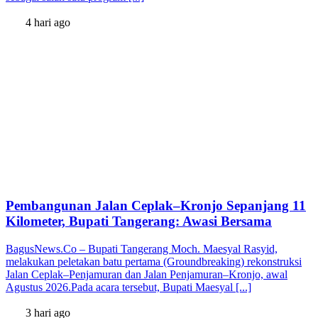
4 hari ago
Pembangunan Jalan Ceplak–Kronjo Sepanjang 11
Kilometer, Bupati Tangerang: Awasi Bersama
BagusNews.Co – Bupati Tangerang Moch. Maesyal Rasyid,
melakukan peletakan batu pertama (Groundbreaking) rekonstruksi
Jalan Ceplak–Penjamuran dan Jalan Penjamuran–Kronjo, awal
Agustus 2026.Pada acara tersebut, Bupati Maesyal [...]
3 hari ago