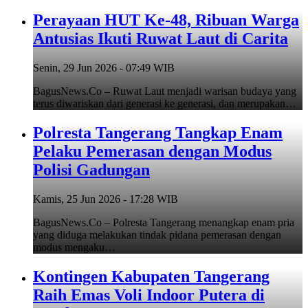
Perayaan HUT Ke-48, Ribuan Warga
Antusias Ikuti Ruwat Laut di Carita
Senin, 29 Jun 2026 - 07:49 WIB
BagusNews.Co – Ruwat Laut menjadi warisan budaya yang
terus diwariskan dari generasi ke generasi, dan merupakan…
Polresta Tangerang Tangkap Enam
Pelaku Pemerasan dengan Modus
Polisi Gadungan
Kamis, 25 Jun 2026 - 17:28 WIB
BagusNews.Co – Polresta Tangerang menangkap enam pria
yang diduga melakukan tindak pidana pemerasan dengan
modus mengaku…
Kontingen Kabupaten Tangerang
Raih Emas Voli Indoor Putera di