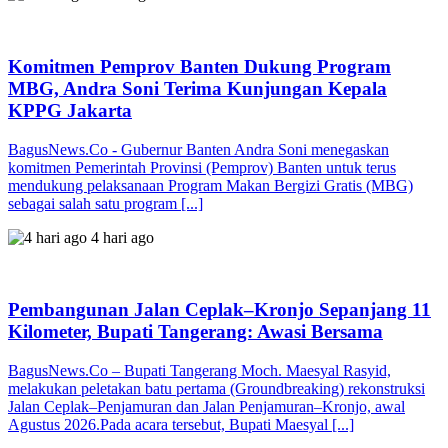
Komitmen Pemprov Banten Dukung Program
MBG, Andra Soni Terima Kunjungan Kepala
KPPG Jakarta
BagusNews.Co - Gubernur Banten Andra Soni menegaskan
komitmen Pemerintah Provinsi (Pemprov) Banten untuk terus
mendukung pelaksanaan Program Makan Bergizi Gratis (MBG)
sebagai salah satu program [...]
4 hari ago
Pembangunan Jalan Ceplak–Kronjo Sepanjang 11
Kilometer, Bupati Tangerang: Awasi Bersama
BagusNews.Co – Bupati Tangerang Moch. Maesyal Rasyid,
melakukan peletakan batu pertama (Groundbreaking) rekonstruksi
Jalan Ceplak–Penjamuran dan Jalan Penjamuran–Kronjo, awal
Agustus 2026.Pada acara tersebut, Bupati Maesyal [...]