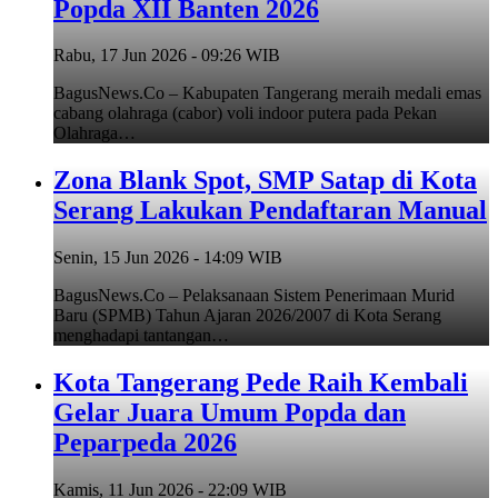
Popda XII Banten 2026
Rabu, 17 Jun 2026 - 09:26 WIB
BagusNews.Co – Kabupaten Tangerang meraih medali emas
cabang olahraga (cabor) voli indoor putera pada Pekan
Olahraga…
Zona Blank Spot, SMP Satap di Kota
Serang Lakukan Pendaftaran Manual
Senin, 15 Jun 2026 - 14:09 WIB
BagusNews.Co – Pelaksanaan Sistem Penerimaan Murid
Baru (SPMB) Tahun Ajaran 2026/2007 di Kota Serang
menghadapi tantangan…
Kota Tangerang Pede Raih Kembali
Gelar Juara Umum Popda dan
Peparpeda 2026
Kamis, 11 Jun 2026 - 22:09 WIB