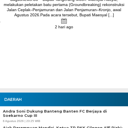
melakukan peletakan batu pertama (Groundbreaking) rekonstruksi
Jalan Ceplak–Penjamuran dan Jalan Penjamuran–Kronjo, awal
Agustus 2026.Pada acara tersebut, Bupati Maesyal [...]
2 hari ago
DAERAH
Andra Soni Dukung Banteng Banten FC Berjaya di
Soekarno Cup III
6 Agustus 2026 | 23:25 WIB
Ajak Perempuan Mandiri, Ketua TP PKK Cilegon Alfi Rizki: