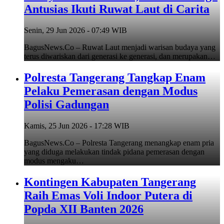
Antusias Ikuti Ruwat Laut di Carita
Senin, 29 Jun 2026 - 07:49 WIB
BagusNews.Co – Ruwat Laut menjadi warisan budaya yang
terus diwariskan dari generasi ke generasi, dan merupakan…
Polresta Tangerang Tangkap Enam
Pelaku Pemerasan dengan Modus
Polisi Gadungan
Kamis, 25 Jun 2026 - 17:28 WIB
BagusNews.Co – Polresta Tangerang menangkap enam pria
yang diduga melakukan tindak pidana pemerasan dengan
modus mengaku…
Kontingen Kabupaten Tangerang
Raih Emas Voli Indoor Putera di
Popda XII Banten 2026