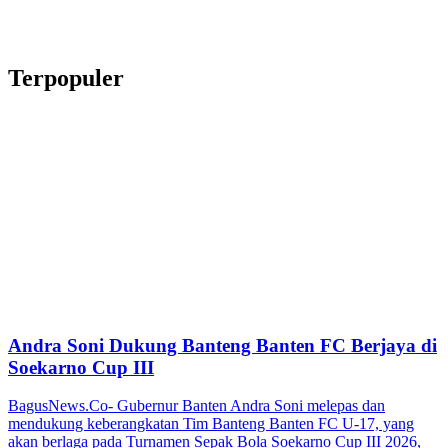
Terpopuler
Andra Soni Dukung Banteng Banten FC Berjaya di
Soekarno Cup III
BagusNews.Co- Gubernur Banten Andra Soni melepas dan
mendukung keberangkatan Tim Banteng Banten FC U-17, yang
akan berlaga pada Turnamen Sepak Bola Soekarno Cup III 2026,