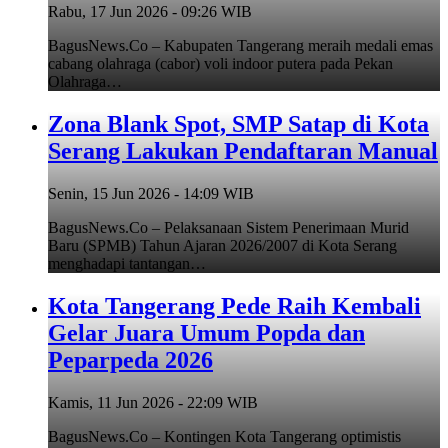
Rabu, 17 Jun 2026 - 09:26 WIB
BagusNews.Co – Kabupaten Tangerang meraih medali emas
cabang olahraga (cabor) voli indoor putera pada Pekan
Olahraga…
Zona Blank Spot, SMP Satap di Kota
Serang Lakukan Pendaftaran Manual
Senin, 15 Jun 2026 - 14:09 WIB
BagusNews.Co – Pelaksanaan Sistem Penerimaan Murid
Baru (SPMB) Tahun Ajaran 2026/2007 di Kota Serang
menghadapi tantangan…
Kota Tangerang Pede Raih Kembali
Gelar Juara Umum Popda dan
Peparpeda 2026
Kamis, 11 Jun 2026 - 22:09 WIB
BagusNews.Co – Kontingen Kota Tangerang optimistis