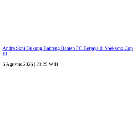
Andra Soni Dukung Banteng Banten FC Berjaya di Soekarno Cup
III
6 Agustus 2026 | 23:25 WIB