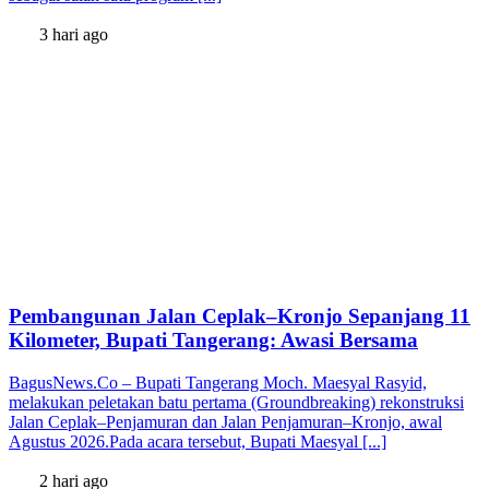
3 hari ago
Pembangunan Jalan Ceplak–Kronjo Sepanjang 11
Kilometer, Bupati Tangerang: Awasi Bersama
BagusNews.Co – Bupati Tangerang Moch. Maesyal Rasyid,
melakukan peletakan batu pertama (Groundbreaking) rekonstruksi
Jalan Ceplak–Penjamuran dan Jalan Penjamuran–Kronjo, awal
Agustus 2026.Pada acara tersebut, Bupati Maesyal [...]
2 hari ago