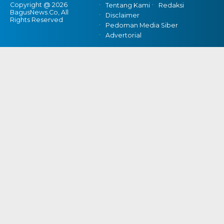
Copyright @ 2026
Tentang Kami
Redaksi
BagusNews.Co, All
Disclaimer
Rights Reserved
Pedoman Media Siber
Advertorial