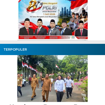
TERPOPULER
Pembangunan Jalan Ceplak–
Kronjo Sepanjang 11 Kilometer,
Bupati Tangerang: Awasi
Bersama
BagusNews.Co – Bupati Tangerang Moch. Maesyal Rasyid,
melakukan peletakan batu pertama (Groundbreaking) rekonstruksi
Jalan Ceplak–Penjamuran dan Jalan Penjamuran–Kronjo, awal