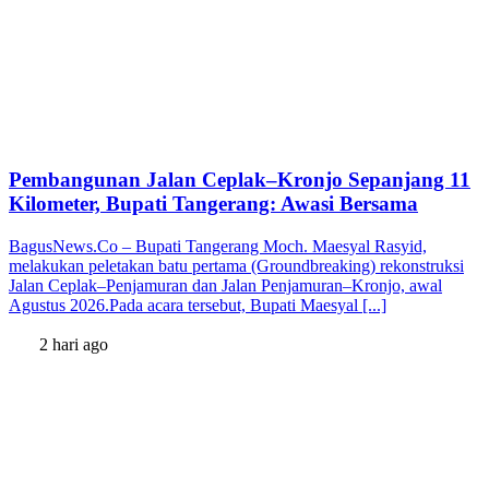
Pembangunan Jalan Ceplak–Kronjo Sepanjang 11
Kilometer, Bupati Tangerang: Awasi Bersama
BagusNews.Co – Bupati Tangerang Moch. Maesyal Rasyid,
melakukan peletakan batu pertama (Groundbreaking) rekonstruksi
Jalan Ceplak–Penjamuran dan Jalan Penjamuran–Kronjo, awal
Agustus 2026.Pada acara tersebut, Bupati Maesyal [...]
2 hari ago