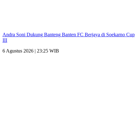
Andra Soni Dukung Banteng Banten FC Berjaya di Soekarno Cup
III
6 Agustus 2026 | 23:25 WIB