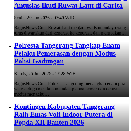
Antusias Ikuti Ruwat Laut di Carita
Senin, 29 Jun 2026 - 07:49 WIB
BagusNews.Co – Ruwat Laut menjadi warisan budaya yang
terus diwariskan dari generasi ke generasi, dan merupakan…
Polresta Tangerang Tangkap Enam
Pelaku Pemerasan dengan Modus
Polisi Gadungan
Kamis, 25 Jun 2026 - 17:28 WIB
BagusNews.Co – Polresta Tangerang menangkap enam pria
yang diduga melakukan tindak pidana pemerasan dengan
modus mengaku…
Kontingen Kabupaten Tangerang
Raih Emas Voli Indoor Putera di
Popda XII Banten 2026