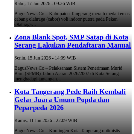
Rabu, 17 Jun 2026 - 09:26 WIB
BagusNews.Co – Kabupaten Tangerang meraih medali emas
cabang olahraga (cabor) voli indoor putera pada Pekan
Olahraga…
Zona Blank Spot, SMP Satap di Kota
Serang Lakukan Pendaftaran Manual
Senin, 15 Jun 2026 - 14:09 WIB
BagusNews.Co – Pelaksanaan Sistem Penerimaan Murid
Baru (SPMB) Tahun Ajaran 2026/2007 di Kota Serang
menghadapi tantangan…
Kota Tangerang Pede Raih Kembali
Gelar Juara Umum Popda dan
Peparpeda 2026
Kamis, 11 Jun 2026 - 22:09 WIB
BagusNews.Co – Kontingen Kota Tangerang optimistis