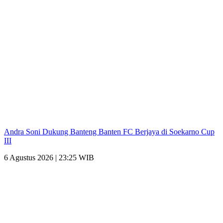
Andra Soni Dukung Banteng Banten FC Berjaya di Soekarno Cup
III
6 Agustus 2026 | 23:25 WIB