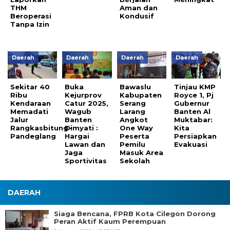
THM
Aman dan
Beroperasi
Kondusif
Tanpa Izin
Daerah
Daerah
Daerah
Daerah
Sekitar 40
Buka
Bawaslu
Tinjau KMP
Ribu
Kejurprov
Kabupaten
Royce 1, Pj
Kendaraan
Catur 2025,
Serang
Gubernur
Memadati
Wagub
Larang
Banten Al
Jalur
Banten
Angkot
Muktabar:
Rangkasbitung-
Dimyati :
One Way
Kita
Pandeglang
Hargai
Peserta
Persiapkan
Lawan dan
Pemilu
Evakuasi
Jaga
Masuk Area
Sportivitas
Sekolah
DAERAH
Siaga Bencana, FPRB Kota Cilegon Dorong
Peran Aktif Kaum Perempuan