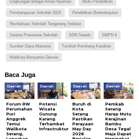
Lingkungan Belajar Aman Nyaman
Mutu Pendidikan
Pembangunan Sekolah 2025
Pendidikan Berkelanjutan
Revitalisasi Sekolah Tangerang Selatan
Sarana Prasarana Sekolah
SDN Sawah
SMPN 6
Sumber Daya Manusia
Tumbuh Kembang Karakter
Walikota Benyamin Davnie
Baca Juga
Daerah
Daerah
Daerah
Daerah
Forum RW
Potensi
Buruh di
Pemkab
Perumahan
Wisata
Kota
Serang
Puri
Gunung
Serang
Harap Mutu
Anggrek
Karang
Pastikan
Kerajinan
Temui
Terhambat
Perayaan
Bambu
Walikota
Infrastruktur
May Day
Desa Tegal
Serang,
2026
Maja Dapat
Laporkan
Berjalan
Meningkat