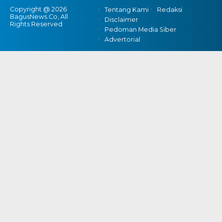
Copyright @ 2026
Tentang Kami
Redaksi
BagusNews.Co, All
Disclaimer
Rights Reserved
Pedoman Media Siber
Advertorial