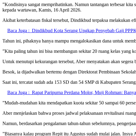
‎”Kondisinya sangat memprihatinkan. Namun tantangan terbesar kita s
kepada wartawan, Kamis, 16 April 2026.
‎Akibat keterbatasan fiskal tersebut, Dindikbud terpaksa melakukan efi
Baca Juga :
‎Dindikbud Kota Serang Ungkap Penyebab Gaji PPP
‎Tahun ini, pihaknya hanya mampu mengalokasikan dana untuk memb
‎”Kita paling tahun ini bisa membangun sekitar 20 ruang kelas yang k
‎Untuk menutupi kekurangan tersebut, Aber menyatakan akan segera
‎Besok, ia dijadwalkan bertemu dengan Direktorat Pembinaan Sekolah
‎Saat ini, tercatat sudah ada 153 SD dan 54 SMP di Kabupaten Serang
Baca Juga :
Rapat Paripurna Perdana Molor, Muji Rohman: Bany
‎”Mudah-mudahan kita mendapatkan kuota sekitar 50 sampai 60 persen
‎Aber menjelaskan bahwa proses jadwal pelaksanaan revitalisasi ruan
‎Namun, berdasarkan pengalaman tahun-tahun sebelumnya, pengerjaan 
‎”Biasanya kalau program Repit itu Agustus sudah mulai jalan. Insya 