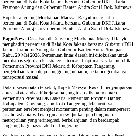
Bupati Tangerang Mochamad Maesyal Rasyid menghadiri
pertemuan di Balai Kota Jakarta bersama Gubernur DKI Jakarta
Pramono Anung dan Gubernur Banten Andra Soni l Dok. Istimewa
BagusNews.Co –
Bupati Tangerang Mochamad Maesyal Rasyid
menghadiri pertemuan di Balai Kota Jakarta bersama Gubernur DKI
Jakarta Pramono Anung dan Gubernur Banten Andra Soni pada
Rabu, 20 Mei 2026. Pertemuan lintas daerah ini difokuskan untuk
membahas sejumlah isu strategis, termasuk optimalisasi lahan milik
Pemerintah Provinsi DKI Jakarta di Kabupaten Tangerang,
pengelolaan sampah, penanggulangan banjir, serta pengembangan
transportasi massal.
Dalam kesempatan tersebut, Bupati Maesyal Rasyid menyampaikan
apresiasi atas inisiatif kerja sama yang telah dibangun antara
Pemerintah Provinsi DKI Jakarta, Pemerintah Provinsi Banten,
Kabupaten Tangerang, dan Kota Tangerang. Menurutnya,
pertemuan tersebut menjadi momentum penting dalam mempererat
kolaborasi antarwilayah guna mewujudkan pembangunan
metropolitan yang terintegrasi, berkelanjutan, dan berdampak
langsung bagi masyarakat di Tangerang.
Salah satu poin utama yang dibahas adalah rencana optimalisasi