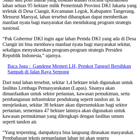
lahan seluas 95 hektare milik Pemerintah Provinsi DKI Jakarta yang
terletak di Desa Ciangir, Kecamatan Legok, Kabupaten Tangerang.
Menurut Maesyal, lahan tersebut diharapkan dapat memberikan
manfaat nyata bagi masyarakat dan mendukung program strategis
nasional.
“Pak Gubernur DKI ingin agar lahan Pemda DKI yang ada di Desa
Ciangir ini bisa membawa manfaat nyata bagi masyarakat sekitar,
sekaligus menyukseskan program-program strategis Presiden
Republik Indonesia,” ujarnya.
Baca Juga :
Gandeng Menteri LH, Pemkot Tangsel Bersihkan
Sampah di Jalan Raya Serpong
Dari total lahan tersebut, sekitar 1,4 hektare telah digunakan untuk
fasilitas Lembaga Pemasyarakatan (Lapas). Sisanya akan
dimanfaatkan untuk sektor pertanian, kawasan pemukiman, serta
pembangunan infrastruktur pendukung seperti tandon air. Ia
menjelaskan, sekitar 38 hektare akan diperuntukkan bagi sektor
pertanian, sementara 47 hektare lainnya akan digunakan untuk
kawasan permukiman yang dilengkapi dengan fasilitas umum
seperti tandon air.
“Yang terpenting, dampaknya bisa langsung dirasakan masyarakat.
Pembahasan teknis pemanfaatan lahan ini akan segera