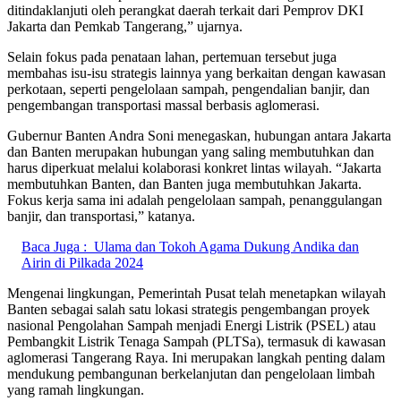
ditindaklanjuti oleh perangkat daerah terkait dari Pemprov DKI
Jakarta dan Pemkab Tangerang,” ujarnya.
Selain fokus pada penataan lahan, pertemuan tersebut juga
membahas isu-isu strategis lainnya yang berkaitan dengan kawasan
perkotaan, seperti pengelolaan sampah, pengendalian banjir, dan
pengembangan transportasi massal berbasis aglomerasi.
Gubernur Banten Andra Soni menegaskan, hubungan antara Jakarta
dan Banten merupakan hubungan yang saling membutuhkan dan
harus diperkuat melalui kolaborasi konkret lintas wilayah. “Jakarta
membutuhkan Banten, dan Banten juga membutuhkan Jakarta.
Fokus kerja sama ini adalah pengelolaan sampah, penanggulangan
banjir, dan transportasi,” katanya.
Baca Juga :
Ulama dan Tokoh Agama Dukung Andika dan
Airin di Pilkada 2024
Mengenai lingkungan, Pemerintah Pusat telah menetapkan wilayah
Banten sebagai salah satu lokasi strategis pengembangan proyek
nasional Pengolahan Sampah menjadi Energi Listrik (PSEL) atau
Pembangkit Listrik Tenaga Sampah (PLTSa), termasuk di kawasan
aglomerasi Tangerang Raya. Ini merupakan langkah penting dalam
mendukung pembangunan berkelanjutan dan pengelolaan limbah
yang ramah lingkungan.