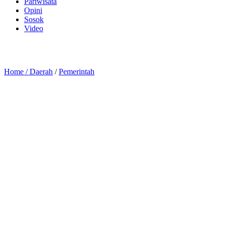
Pariwisata
Opini
Sosok
Video
Home /
Daerah
/
Pemerintah