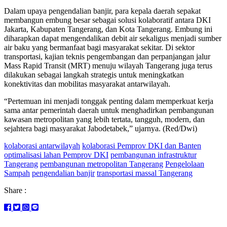
Dalam upaya pengendalian banjir, para kepala daerah sepakat
membangun embung besar sebagai solusi kolaboratif antara DKI
Jakarta, Kabupaten Tangerang, dan Kota Tangerang. Embung ini
diharapkan dapat mengendalikan debit air sekaligus menjadi sumber
air baku yang bermanfaat bagi masyarakat sekitar. Di sektor
transportasi, kajian teknis pengembangan dan perpanjangan jalur
Mass Rapid Transit (MRT) menuju wilayah Tangerang juga terus
dilakukan sebagai langkah strategis untuk meningkatkan
konektivitas dan mobilitas masyarakat antarwilayah.
“Pertemuan ini menjadi tonggak penting dalam memperkuat kerja
sama antar pemerintah daerah untuk menghadirkan pembangunan
kawasan metropolitan yang lebih tertata, tangguh, modern, dan
sejahtera bagi masyarakat Jabodetabek,” ujarnya. (Red/Dwi)
kolaborasi antarwilayah
kolaborasi Pemprov DKI dan Banten
optimalisasi lahan Pemprov DKI
pembangunan infrastruktur
Tangerang
pembangunan metropolitan Tangerang
Pengelolaan
Sampah
pengendalian banjir
transportasi massal Tangerang
Share :