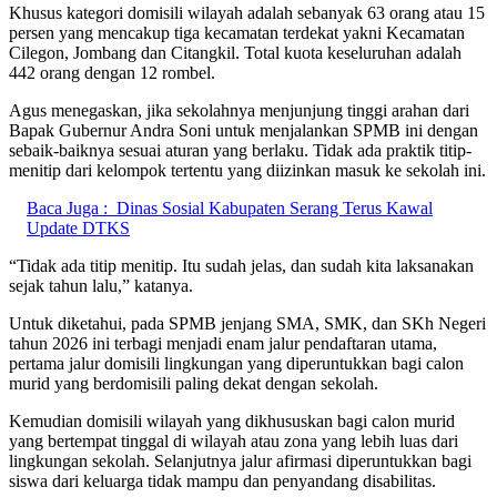
Khusus kategori domisili wilayah adalah sebanyak 63 orang atau 15
persen yang mencakup tiga kecamatan terdekat yakni Kecamatan
Cilegon, Jombang dan Citangkil. Total kuota keseluruhan adalah
442 orang dengan 12 rombel.
Agus menegaskan, jika sekolahnya menjunjung tinggi arahan dari
Bapak Gubernur Andra Soni untuk menjalankan SPMB ini dengan
sebaik-baiknya sesuai aturan yang berlaku. Tidak ada praktik titip-
menitip dari kelompok tertentu yang diizinkan masuk ke sekolah ini.
Baca Juga :
Dinas Sosial Kabupaten Serang Terus Kawal
Update DTKS
“Tidak ada titip menitip. Itu sudah jelas, dan sudah kita laksanakan
sejak tahun lalu,” katanya.
Untuk diketahui, pada SPMB jenjang SMA, SMK, dan SKh Negeri
tahun 2026 ini terbagi menjadi enam jalur pendaftaran utama,
pertama jalur domisili lingkungan yang diperuntukkan bagi calon
murid yang berdomisili paling dekat dengan sekolah.
Kemudian domisili wilayah yang dikhususkan bagi calon murid
yang bertempat tinggal di wilayah atau zona yang lebih luas dari
lingkungan sekolah. Selanjutnya jalur afirmasi diperuntukkan bagi
siswa dari keluarga tidak mampu dan penyandang disabilitas.