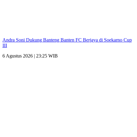
Andra Soni Dukung Banteng Banten FC Berjaya di Soekarno Cup
III
6 Agustus 2026 | 23:25 WIB