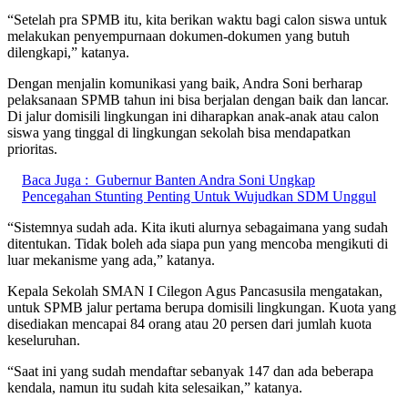
“Setelah pra SPMB itu, kita berikan waktu bagi calon siswa untuk
melakukan penyempurnaan dokumen-dokumen yang butuh
dilengkapi,” katanya.
Dengan menjalin komunikasi yang baik, Andra Soni berharap
pelaksanaan SPMB tahun ini bisa berjalan dengan baik dan lancar.
Di jalur domisili lingkungan ini diharapkan anak-anak atau calon
siswa yang tinggal di lingkungan sekolah bisa mendapatkan
prioritas.
Baca Juga :
Gubernur Banten Andra Soni Ungkap
Pencegahan Stunting Penting Untuk Wujudkan SDM Unggul
“Sistemnya sudah ada. Kita ikuti alurnya sebagaimana yang sudah
ditentukan. Tidak boleh ada siapa pun yang mencoba mengikuti di
luar mekanisme yang ada,” katanya.
Kepala Sekolah SMAN I Cilegon Agus Pancasusila mengatakan,
untuk SPMB jalur pertama berupa domisili lingkungan. Kuota yang
disediakan mencapai 84 orang atau 20 persen dari jumlah kuota
keseluruhan.
“Saat ini yang sudah mendaftar sebanyak 147 dan ada beberapa
kendala, namun itu sudah kita selesaikan,” katanya.