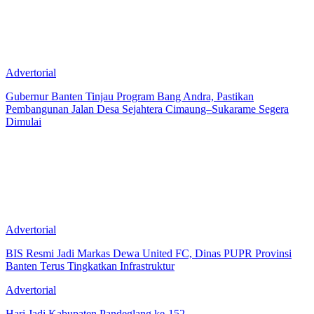
Advertorial
Gubernur Banten Tinjau Program Bang Andra, Pastikan
Pembangunan Jalan Desa Sejahtera Cimaung–Sukarame Segera
Dimulai
Advertorial
BIS Resmi Jadi Markas Dewa United FC, Dinas PUPR Provinsi
Banten Terus Tingkatkan Infrastruktur
Advertorial
Hari Jadi Kabupaten Pandeglang ke-152