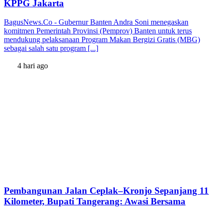
KPPG Jakarta
BagusNews.Co - Gubernur Banten Andra Soni menegaskan
komitmen Pemerintah Provinsi (Pemprov) Banten untuk terus
mendukung pelaksanaan Program Makan Bergizi Gratis (MBG)
sebagai salah satu program [...]
4 hari ago
Pembangunan Jalan Ceplak–Kronjo Sepanjang 11
Kilometer, Bupati Tangerang: Awasi Bersama