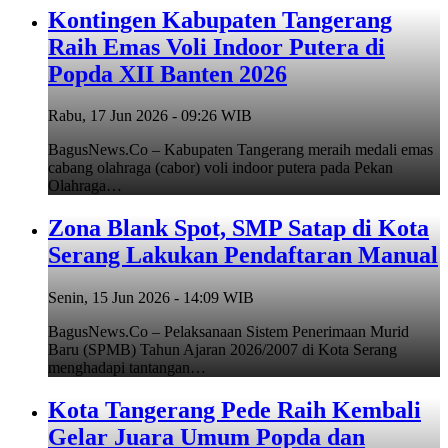
Kontingen Kabupaten Tangerang
Raih Emas Voli Indoor Putera di
Popda XII Banten 2026
Rabu, 17 Jun 2026 - 09:26 WIB
BagusNews.Co – Kabupaten Tangerang meraih medali emas
cabang olahraga (cabor) voli indoor putera pada Pekan
Olahraga…
Zona Blank Spot, SMP Satap di Kota
Serang Lakukan Pendaftaran Manual
Senin, 15 Jun 2026 - 14:09 WIB
BagusNews.Co – Pelaksanaan Sistem Penerimaan Murid
Baru (SPMB) Tahun Ajaran 2026/2007 di Kota Serang
menghadapi tantangan…
Kota Tangerang Pede Raih Kembali
Gelar Juara Umum Popda dan