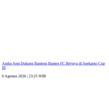
Andra Soni Dukung Banteng Banten FC Berjaya di Soekarno Cup
III
6 Agustus 2026 | 23:25 WIB