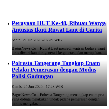
Perayaan HUT Ke-48, Ribuan Warga
Antusias Ikuti Ruwat Laut di Carita
Senin, 29 Jun 2026 - 07:49 WIB
BagusNews.Co – Ruwat Laut menjadi warisan budaya yang
terus diwariskan dari generasi ke generasi, dan merupakan…
Polresta Tangerang Tangkap Enam
Pelaku Pemerasan dengan Modus
Polisi Gadungan
Kamis, 25 Jun 2026 - 17:28 WIB
BagusNews.Co – Polresta Tangerang menangkap enam pria
yang diduga melakukan tindak pidana pemerasan dengan
modus mengaku…