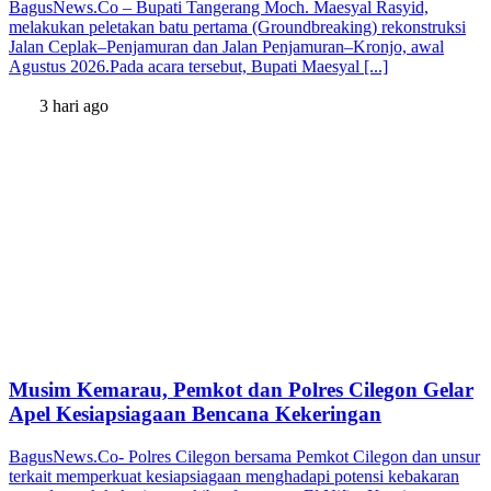
BagusNews.Co – Bupati Tangerang Moch. Maesyal Rasyid,
melakukan peletakan batu pertama (Groundbreaking) rekonstruksi
Jalan Ceplak–Penjamuran dan Jalan Penjamuran–Kronjo, awal
Agustus 2026.Pada acara tersebut, Bupati Maesyal [...]
3 hari ago
Musim Kemarau, Pemkot dan Polres Cilegon Gelar
Apel Kesiapsiagaan Bencana Kekeringan
BagusNews.Co- Polres Cilegon bersama Pemkot Cilegon dan unsur
terkait memperkuat kesiapsiagaan menghadapi potensi kebakaran