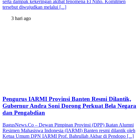
serta dampak kekeringan akibat fenomena El Niño. Komitmen
tersebut diwujudkan melalui [...]
3 hari ago
Pengurus IARMI Provinsi Banten Resmi Dilantik,
Gubernur Andra Soni Dorong Perkuat Bela Negara
dan Pengabdian
BagusNews.Co – Dewan Pimpinan Provinsi (DPP) Ikatan Alumni
Resimen Mahasiswa Indonesia (IARMI) Banten resmi dilantik oleh
Ketua Umum DPN IARMI Prof. Bahrullah Akbar di Pendopo [...]