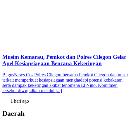
Musim Kemarau, Pemkot dan Polres Cilegon Gelar
Apel Kesiapsiagaan Bencana Kekeringan
BagusNews.Co- Polres Cilegon bersama Pemkot Cilegon dan unsur
terkait memperkuat kesiapsiagaan menghadapi potensi kebakaran
serta dampak kekeringan akibat fenomena El Niño. Komitmen
tersebut diwujudkan melalui [...]
1 hari ago
Daerah