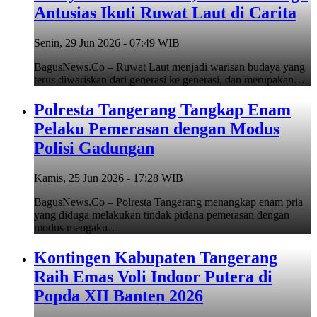
Antusias Ikuti Ruwat Laut di Carita
Senin, 29 Jun 2026 - 07:49 WIB
BagusNews.Co – Ruwat Laut menjadi warisan budaya yang
terus diwariskan dari generasi ke generasi, dan merupakan…
Polresta Tangerang Tangkap Enam
Pelaku Pemerasan dengan Modus
Polisi Gadungan
Kamis, 25 Jun 2026 - 17:28 WIB
BagusNews.Co – Polresta Tangerang menangkap enam pria
yang diduga melakukan tindak pidana pemerasan dengan
modus mengaku…
Kontingen Kabupaten Tangerang
Raih Emas Voli Indoor Putera di
Popda XII Banten 2026