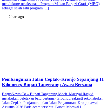
mendukung pelaksanaan Program Makan Bergizi Gratis (MBG)
sebagai salah satu program [...]
2 hari ago
Pembangunan Jalan Ceplak–Kronjo Sepanjang 11
Kilometer, Bupati Tangerang: Awasi Bersama
BagusNews.Co – Bupati Tangerang Moch. Maesyal Rasyid,
melakukan peletakan batu pertama (Groundbreaking) rekonstruksi
Jalan Ceplak–Penjamuran dan Jalan Penjamuran–Kronjo, awal
Agustus 2026.Pada acara tersebut, Bupati Maesyal [...]