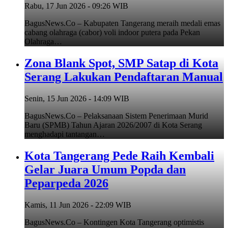
Rabu, 17 Jun 2026 - 09:26 WIB
BagusNews.Co – Kabupaten Tangerang meraih medali emas
cabang olahraga (cabor) voli indoor putera pada Pekan
Olahraga…
Zona Blank Spot, SMP Satap di Kota
Serang Lakukan Pendaftaran Manual
Senin, 15 Jun 2026 - 14:09 WIB
BagusNews.Co – Pelaksanaan Sistem Penerimaan Murid
Baru (SPMB) Tahun Ajaran 2026/2007 di Kota Serang
menghadapi tantangan…
Kota Tangerang Pede Raih Kembali
Gelar Juara Umum Popda dan
Peparpeda 2026
Kamis, 11 Jun 2026 - 22:09 WIB
BagusNews.Co – Kontingen Kota Tangerang optimistis