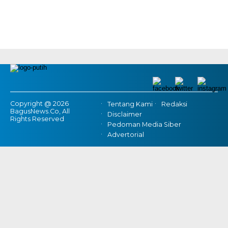
Copyright @ 2026
Tentang Kami
Redaksi
BagusNews.Co, All
Disclaimer
Rights Reserved
Pedoman Media Siber
Advertorial