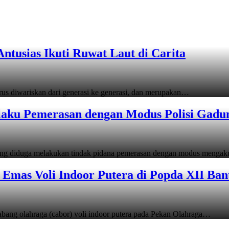
tusias Ikuti Ruwat Laut di Carita
s diwariskan dari generasi ke generasi, dan merupakan…
laku Pemerasan dengan Modus Polisi Gadu
ang diduga melakukan tindak pidana pemerasan dengan modus menga
Emas Voli Indoor Putera di Popda XII Ban
ang olahraga (cabor) voli indoor putera pada Pekan Olahraga…