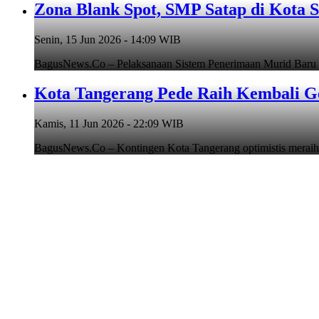
Zona Blank Spot, SMP Satap di Kota 
Senin, 15 Jun 2026 - 14:09 WIB
BagusNews.Co – Pelaksanaan Sistem Penerimaan Murid Baru
Kota Tangerang Pede Raih Kembali G
Kamis, 11 Jun 2026 - 22:09 WIB
BagusNews.Co – Kontingen Kota Tangerang optimistis meraih