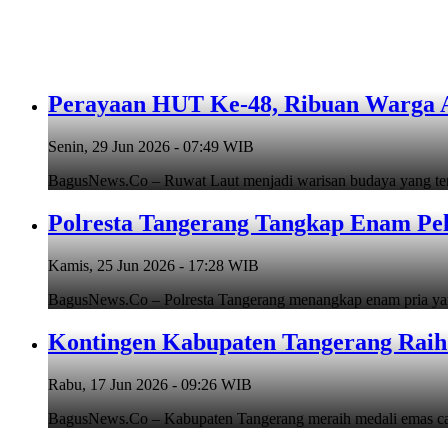
Perayaan HUT Ke-48, Ribuan Warga An
Senin, 29 Jun 2026 - 07:49 WIB
BagusNews.Co – Ruwat Laut menjadi warisan budaya yang teru
Polresta Tangerang Tangkap Enam Pe
Kamis, 25 Jun 2026 - 17:28 WIB
BagusNews.Co – Polresta Tangerang menangkap enam pria y
Kontingen Kabupaten Tangerang Raih 
Rabu, 17 Jun 2026 - 09:26 WIB
BagusNews.Co – Kabupaten Tangerang meraih medali emas cab