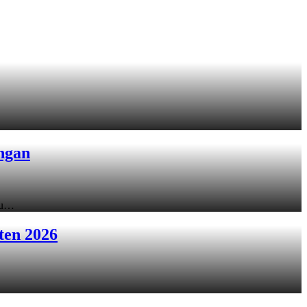
ngan
ku…
ten 2026