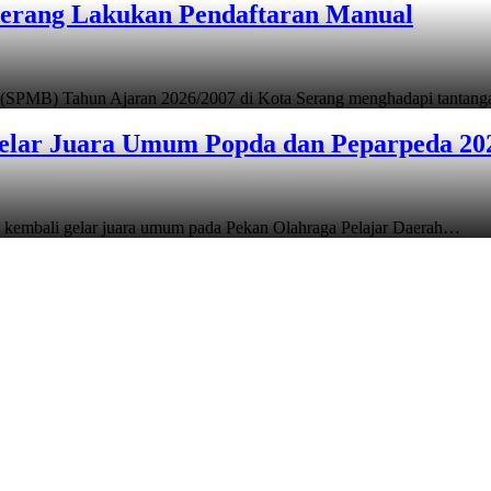
Serang Lakukan Pendaftaran Manual
 (SPMB) Tahun Ajaran 2026/2007 di Kota Serang menghadapi tantan
elar Juara Umum Popda dan Peparpeda 20
 kembali gelar juara umum pada Pekan Olahraga Pelajar Daerah…