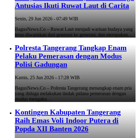
Antusias Ikuti Ruwat Laut di Carita
Senin, 29 Jun 2026 - 07:49 WIB
BagusNews.Co – Ruwat Laut menjadi warisan budaya yang
terus diwariskan dari generasi ke generasi, dan merupakan…
Polresta Tangerang Tangkap Enam
Pelaku Pemerasan dengan Modus
Polisi Gadungan
Kamis, 25 Jun 2026 - 17:28 WIB
BagusNews.Co – Polresta Tangerang menangkap enam pria
yang diduga melakukan tindak pidana pemerasan dengan
modus mengaku…
Kontingen Kabupaten Tangerang
Raih Emas Voli Indoor Putera di
Popda XII Banten 2026