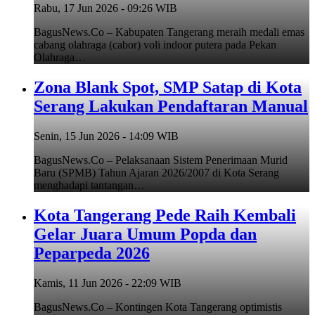
Rabu, 17 Jun 2026 - 09:26 WIB
BagusNews.Co – Kabupaten Tangerang meraih medali emas
cabang olahraga (cabor) voli indoor putera pada Pekan
Olahraga…
Zona Blank Spot, SMP Satap di Kota
Serang Lakukan Pendaftaran Manual
Senin, 15 Jun 2026 - 14:09 WIB
BagusNews.Co – Pelaksanaan Sistem Penerimaan Murid
Baru (SPMB) Tahun Ajaran 2026/2007 di Kota Serang
menghadapi tantangan…
Kota Tangerang Pede Raih Kembali
Gelar Juara Umum Popda dan
Peparpeda 2026
Kamis, 11 Jun 2026 - 22:09 WIB
BagusNews.Co – Kontingen Kota Tangerang optimistis