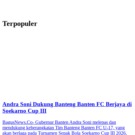
Terpopuler
Andra Soni Dukung Banteng Banten FC Berjaya di
Soekarno Cup III
BagusNews.Co- Gubernur Banten Andra Soni melepas dan
mendukung keberangkatan Tim Banteng Banten FC U-17, yang
akan berlaga pada Turnamen Sepak Bola Soekarno Cup III 2026,