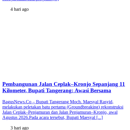
4 hari ago
Pembangunan Jalan Ceplak–Kronjo Sepanjang 11
Kilometer, Bupati Tangerang: Awasi Bersama
BagusNews.Co – Bupati Tangerang Moch. Maesyal Rasyid,
melakukan peletakan batu pertama (Groundbreaking) rekonstruksi
Jalan Ceplak–Penjamuran dan Jalan Penjamuran–Kronjo, awal
Agustus 2026.Pada acara tersebut, Bupati Maesyal [...]
3 hari ago