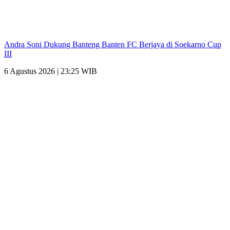
Andra Soni Dukung Banteng Banten FC Berjaya di Soekarno Cup
III
6 Agustus 2026 | 23:25 WIB