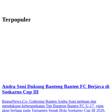
Terpopuler
Andra Soni Dukung Banteng Banten FC Berjaya di
Soekarno Cup III
BagusNews.Co- Gubernur Banten Andra Soni melepas dan
mendukung keberangkatan Tim Banteng Banten FC U-17, yang
akan berlaga pada Turnamen Sepak Bola Soekarno Cup III 2026,