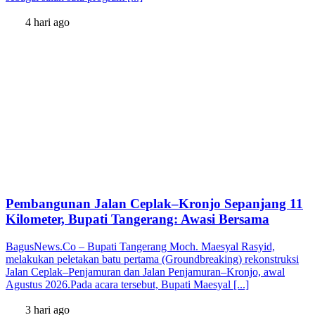
4 hari ago
Pembangunan Jalan Ceplak–Kronjo Sepanjang 11
Kilometer, Bupati Tangerang: Awasi Bersama
BagusNews.Co – Bupati Tangerang Moch. Maesyal Rasyid,
melakukan peletakan batu pertama (Groundbreaking) rekonstruksi
Jalan Ceplak–Penjamuran dan Jalan Penjamuran–Kronjo, awal
Agustus 2026.Pada acara tersebut, Bupati Maesyal [...]
3 hari ago