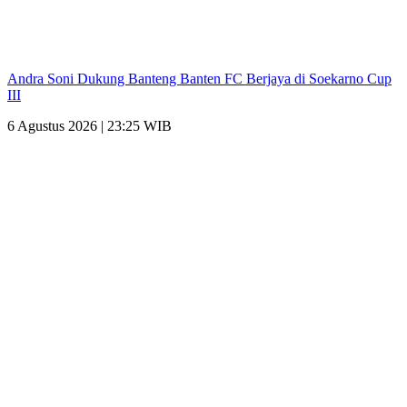
Andra Soni Dukung Banteng Banten FC Berjaya di Soekarno Cup
III
6 Agustus 2026 | 23:25 WIB