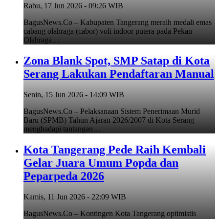
Rabu, 17 Jun 2026 - 09:26 WIB
BagusNews.Co – Kabupaten Tangerang meraih medali emas
cabang olahraga (cabor) voli indoor putera pada Pekan
Olahraga…
Zona Blank Spot, SMP Satap di Kota
Serang Lakukan Pendaftaran Manual
Senin, 15 Jun 2026 - 14:09 WIB
BagusNews.Co – Pelaksanaan Sistem Penerimaan Murid
Baru (SPMB) Tahun Ajaran 2026/2007 di Kota Serang
menghadapi tantangan…
Kota Tangerang Pede Raih Kembali
Gelar Juara Umum Popda dan
Peparpeda 2026
Kamis, 11 Jun 2026 - 22:09 WIB
BagusNews.Co – Kontingen Kota Tangerang optimistis