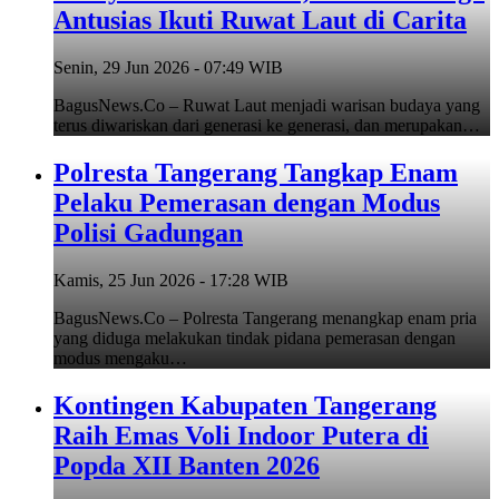
Antusias Ikuti Ruwat Laut di Carita
Senin, 29 Jun 2026 - 07:49 WIB
BagusNews.Co – Ruwat Laut menjadi warisan budaya yang
terus diwariskan dari generasi ke generasi, dan merupakan…
Polresta Tangerang Tangkap Enam
Pelaku Pemerasan dengan Modus
Polisi Gadungan
Kamis, 25 Jun 2026 - 17:28 WIB
BagusNews.Co – Polresta Tangerang menangkap enam pria
yang diduga melakukan tindak pidana pemerasan dengan
modus mengaku…
Kontingen Kabupaten Tangerang
Raih Emas Voli Indoor Putera di
Popda XII Banten 2026