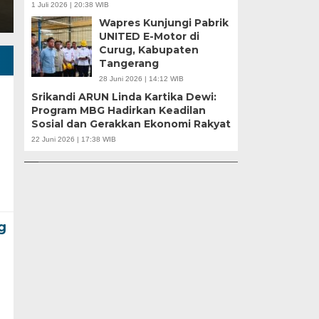
1 Juli 2026 | 20:38 WIB
Wapres Kunjungi Pabrik
UNITED E-Motor di
Curug, Kabupaten
Tangerang
28 Juni 2026 | 14:12 WIB
Srikandi ARUN Linda Kartika Dewi:
Program MBG Hadirkan Keadilan
u |
Sosial dan Gerakkan Ekonomi Rakyat
r
APBD Tahun 2025 Anggarkan Rp200 Miliar |
Banten Butuh Gu
22 Juni 2026 | 17:38 WIB
Program Makan Bergizi Gratis Provinsi Banten
Teknokratif
g