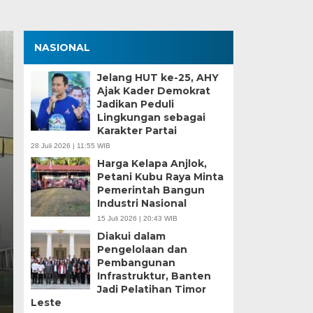
NASIONAL
Jelang HUT ke-25, AHY
Ajak Kader Demokrat
Jadikan Peduli
Lingkungan sebagai
Karakter Partai
28 Juli 2026 | 11:55 WIB
Harga Kelapa Anjlok,
Petani Kubu Raya Minta
Zona Blank Spot, SMP
Pemerintah Bangun
Industri Nasional
Serang Lakukan Pend
15 Juli 2026 | 20:43 WIB
Diakui dalam
Senin, 15 Jun 2026 - 14:09 WIB
Pengelolaan dan
Pembangunan
BagusNews.Co – Pelaksanaan Sistem Penerimaan M
Infrastruktur, Banten
di Kota Serang menghadapi tantangan…
Jadi Pelatihan Timor
Leste