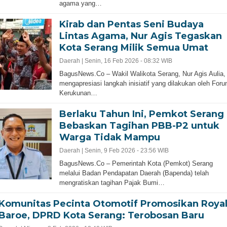
agama yang…
Kirab dan Pentas Seni Budaya
Lintas Agama, Nur Agis Tegaskan
Kota Serang Milik Semua Umat
Daerah |
Senin, 16 Feb 2026 - 08:32 WIB
BagusNews.Co – Wakil Walikota Serang, Nur Agis Aulia,
mengapresiasi langkah inisiatif yang dilakukan oleh For
Kerukunan…
Berlaku Tahun Ini, Pemkot Serang
Bebaskan Tagihan PBB-P2 untuk
Warga Tidak Mampu
Daerah |
Senin, 9 Feb 2026 - 23:56 WIB
‎BagusNews.Co – Pemerintah Kota (Pemkot) Serang
melalui Badan Pendapatan Daerah (Bapenda) telah
mengratiskan tagihan Pajak Bumi…
Komunitas Pecinta Otomotif Promosikan Roya
Baroe, DPRD Kota Serang: Terobosan Baru