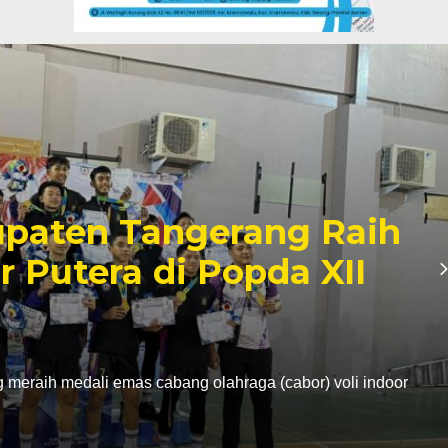
paten Tangerang Raih
r Putera di Popda XII
eraih medali emas cabang olahraga (cabor) voli indoor