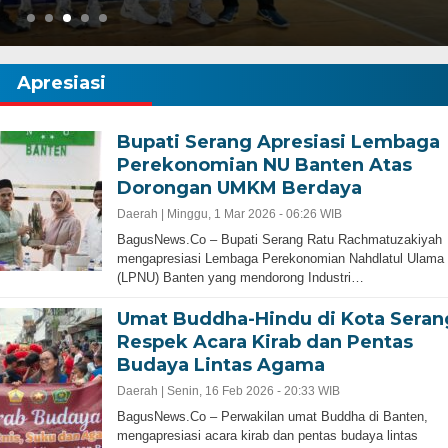
Apresiasi
Bupati Serang Apresiasi Lembaga
Perekonomian NU Banten Atas
Gubernur Baru, Banten Harus Lebih Maj
Dorongan UMKM Berdaya
bernur Progresif dan
Perencanaan Pembangunan Infrastruku
Adalah Kunci
Daerah |
Minggu, 1 Mar 2026 - 06:26 WIB
‎BagusNews.Co – Bupati Serang Ratu Rachmatuzakiyah
mengapresiasi Lembaga Perekonomian Nahdlatul Ulama
(LPNU) Banten yang mendorong Industri…
Umat Buddha-Hindu di Kota Seran
Respek Acara Kirab dan Pentas
Budaya Lintas Agama
Daerah |
Senin, 16 Feb 2026 - 20:33 WIB
‎BagusNews.Co – Perwakilan umat Buddha di Banten,
mengapresiasi acara kirab dan pentas budaya lintas