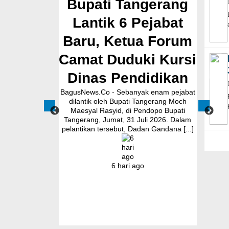
ngerang
Pembangunan
Tina
Pejabat
Jalan Ceplak–
ua Forum
Kronjo Sepanjang
ki Kursi
11 Kilometer, Bupati
B
didikan
Tangerang: Awasi
dal
yak enam pejabat
Bersama
 Tangerang Moch
Pendopo Bupati
BagusNews.Co – Bupati Tangerang Moch.
BagusN
Juli 2026. Dalam
Maesyal Rasyid, melakukan peletakan
Posyandu
dan Gandana [...]
batu pertama (Groundbreaking)
Soni men
rekonstruksi Jalan Ceplak–Penjamuran
Posyand
dan Jalan Penjamuran–Kronjo, awal
memast
Agustus 2026.Pada acara tersebut, Bupati
masya
go
Maesyal [...]
19 jam ago