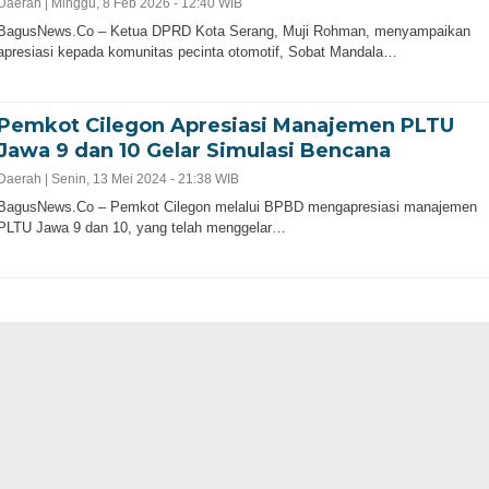
wati Andra Soni
Musim Kemarau
Daerah |
Minggu, 8 Feb 2026 - 12:40 WIB
BagusNews.Co – Ketua DPRD Kota Serang, Muji Rohman, menyampaikan
Tekankan
Pemkot dan Polr
apresiasi kepada komunitas pecinta otomotif, Sobat Mandala…
Pembinaan
Cilegon Gelar Ap
erkelanjutan
Kesiapsiagaan
Pemkot Cilegon Apresiasi Manajemen PLTU
Jawa 9 dan 10 Gelar Simulasi Bencana
am Posyandu 6
Bencana
Daerah |
Senin, 13 Mei 2024 - 21:38 WIB
SPM
Kekeringan
BagusNews.Co – Pemkot Cilegon melalui BPBD mengapresiasi manajemen
PLTU Jawa 9 dan 10, yang telah menggelar…
ews.Co – Ketua Tim Pembina
BagusNews.Co- Polres Cilegon ber
 Provinsi Banten Tinawati Andra
Pemkot Cilegon dan unsur terkait
ekankan pentingnya pembinaan
memperkuat kesiapsiagaan mengha
u secara berkelanjutan untuk
potensi kebakaran serta dampak
ikan pelayanan dasar kepada
kekeringan akibat fenomena El Niñ
rakat melalui Posyandu [...]
Komitmen tersebut diwujudkan melalui 
6 hari ago
19 jam ago