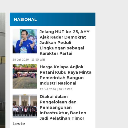
NASIONAL
Jelang HUT ke-25, AHY
Ajak Kader Demokrat
Jadikan Peduli
Lingkungan sebagai
Karakter Partai
28 Juli 2026 | 11:55 WIB
Harga Kelapa Anjlok,
Petani Kubu Raya Minta
Zona Blank Spot, SMP
Pemerintah Bangun
Industri Nasional
Serang Lakukan Pend
15 Juli 2026 | 20:43 WIB
Diakui dalam
Senin, 15 Jun 2026 - 14:09 WIB
Pengelolaan dan
Pembangunan
BagusNews.Co – Pelaksanaan Sistem Penerimaan M
Infrastruktur, Banten
di Kota Serang menghadapi tantangan…
Jadi Pelatihan Timor
Leste