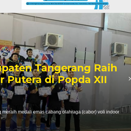
paten Tangerang Raih
r Putera di Popda XII
eraih medali emas cabang olahraga (cabor) voli indoor