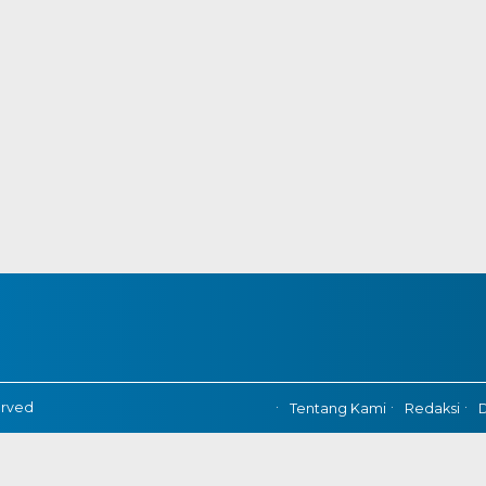
erved
Tentang Kami
Redaksi
D