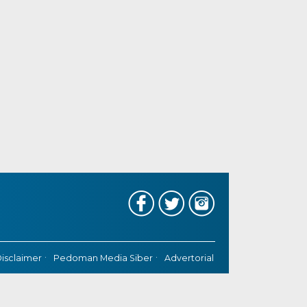
isclaimer
Pedoman Media Siber
Advertorial