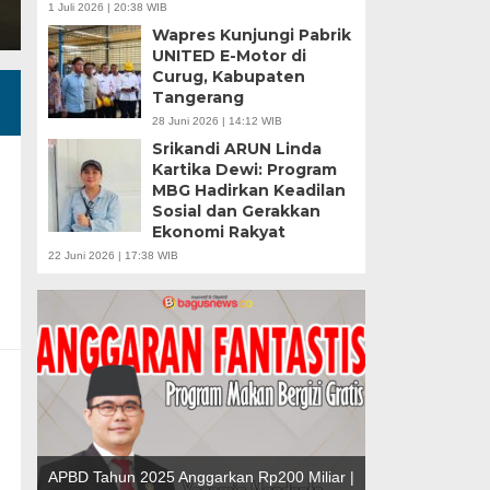
1 Juli 2026 | 20:38 WIB
Wapres Kunjungi Pabrik
UNITED E-Motor di
Curug, Kabupaten
Tangerang
28 Juni 2026 | 14:12 WIB
Srikandi ARUN Linda
Kartika Dewi: Program
MBG Hadirkan Keadilan
Sosial dan Gerakkan
u |
Ekonomi Rakyat
r
22 Juni 2026 | 17:38 WIB
APBD Tahun 2025 Anggarkan Rp200 Miliar |
Banten Butuh Gu