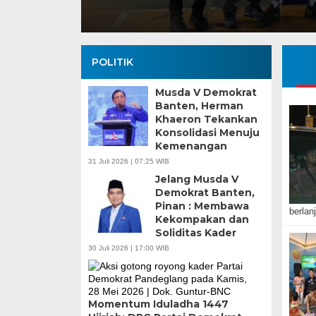
POLITIK
Musda V Demokrat
Banten, Herman
Khaeron Tekankan
Konsolidasi Menuju
Kemenangan
31 Juli 2026 | 07:25 WIB
Jelang Musda V
Demokrat Banten,
Pinan : Membawa
berlan
Kekompakan dan
Soliditas Kader
30 Juli 2026 | 17:00 WIB
Momentum Iduladha 1447
Banten Butuh Gu