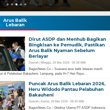
Arus Balik
Lebaran
Dirut ASDP dan Menhub Bagikan
Bingkisan ke Pemudik, Pastikan
Arus Balik Nyaman Sebelum
Gubernur Baru, Banten Harus Lebih Maj
Berlayar
Perencanaan Pembangunan Infrastruku
Adalah Kunci
Daerah |
Minggu, 29 Mar 2026 - 06:38 WIB
BagusNews.Co – Suasana arus balik lebaran masih
jut di Pelabuhan Bakauheni, Lampung, pada H+7 Hari Raya…
Puncak Arus Balik Lebaran 2026,
Heru Widodo Pantau Pelabuhan
Bakauheni
Daerah |
Kamis, 26 Mar 2026 - 08:30 WIB
bernur Progresif dan
‎BagusNews.Co – Direktur Utama PT ASDP Indonesia