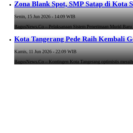
Zona Blank Spot, SMP Satap di Kota 
Senin, 15 Jun 2026 - 14:09 WIB
BagusNews.Co – Pelaksanaan Sistem Penerimaan Murid Baru
Kota Tangerang Pede Raih Kembali G
Kamis, 11 Jun 2026 - 22:09 WIB
BagusNews.Co – Kontingen Kota Tangerang optimistis meraih