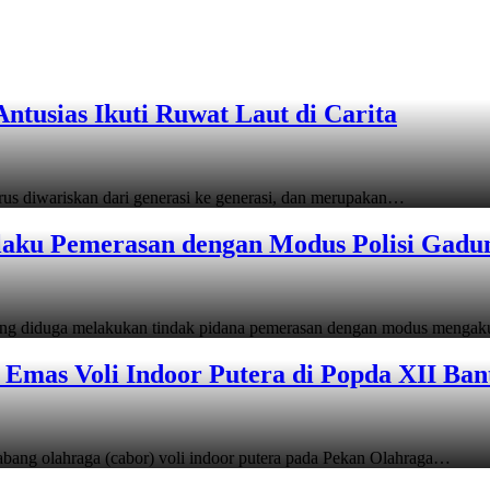
tusias Ikuti Ruwat Laut di Carita
s diwariskan dari generasi ke generasi, dan merupakan…
laku Pemerasan dengan Modus Polisi Gadu
ang diduga melakukan tindak pidana pemerasan dengan modus menga
Emas Voli Indoor Putera di Popda XII Ban
ang olahraga (cabor) voli indoor putera pada Pekan Olahraga…