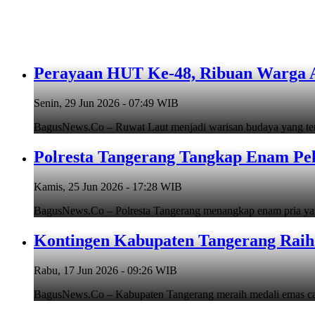
Perayaan HUT Ke-48, Ribuan Warga An
Senin, 29 Jun 2026 - 07:49 WIB
BagusNews.Co – Ruwat Laut menjadi warisan budaya yang teru
Polresta Tangerang Tangkap Enam Pe
Kamis, 25 Jun 2026 - 17:28 WIB
BagusNews.Co – Polresta Tangerang menangkap enam pria y
Kontingen Kabupaten Tangerang Raih 
Rabu, 17 Jun 2026 - 09:26 WIB
BagusNews.Co – Kabupaten Tangerang meraih medali emas cab