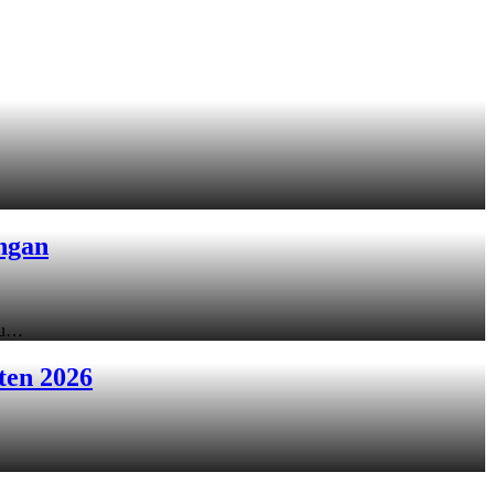
ngan
ku…
ten 2026