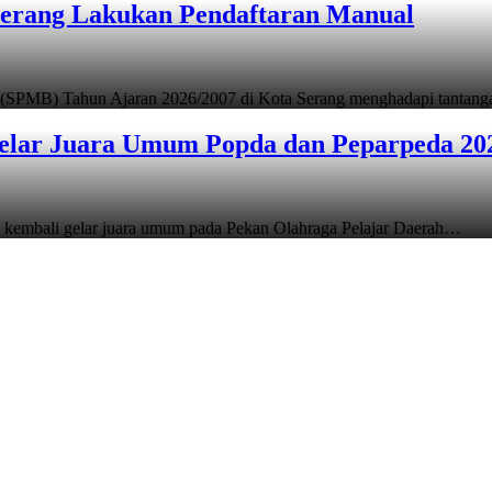
Serang Lakukan Pendaftaran Manual
 (SPMB) Tahun Ajaran 2026/2007 di Kota Serang menghadapi tantan
elar Juara Umum Popda dan Peparpeda 20
 kembali gelar juara umum pada Pekan Olahraga Pelajar Daerah…