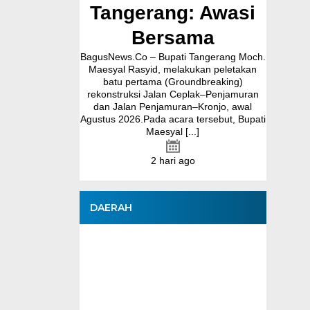
 Kepala
Tangerang: Awasi
Din
BagusNew
karta
Bersama
dilant
nur Banten Andra
BagusNews.Co – Bupati Tangerang Moch.
Maesy
tmen Pemerintah
Maesyal Rasyid, melakukan peletakan
Tangera
nten untuk terus
batu pertama (Groundbreaking)
pelantik
n Program Makan
rekonstruksi Jalan Ceplak–Penjamuran
ebagai salah satu
dan Jalan Penjamuran–Kronjo, awal
...]
Agustus 2026.Pada acara tersebut, Bupati
Maesyal [...]
go
2 hari ago
DAERAH
Andra Soni Dukung
Banteng Banten FC
Berjaya di Soekarno
Cup III
6 Agustus 2026 | 23:25 WIB
Ajak Perempuan