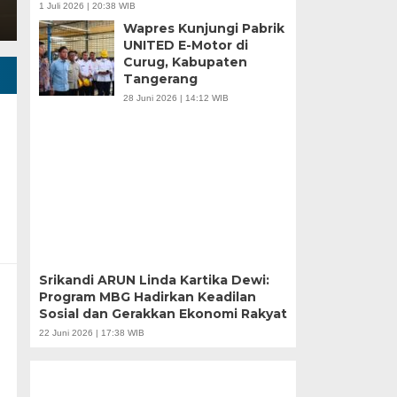
1 Juli 2026 | 20:38 WIB
Wapres Kunjungi Pabrik
UNITED E-Motor di
Curug, Kabupaten
Tangerang
28 Juni 2026 | 14:12 WIB
Srikandi ARUN Linda
n
Kartika Dewi: Program
MBG Hadirkan Keadilan
Sosial dan Gerakkan
Ekonomi Rakyat
22 Juni 2026 | 17:38 WIB
u |
r
APBD Tahun 2025 Anggarkan Rp200 Miliar |
Banten Butuh Gu