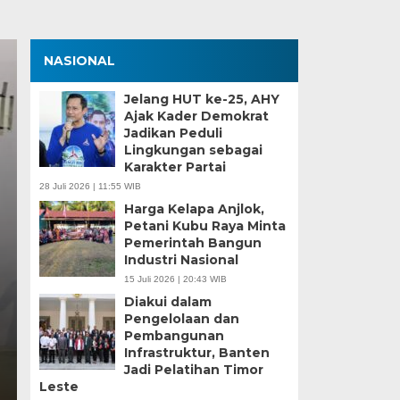
NASIONAL
Jelang HUT ke-25, AHY
Ajak Kader Demokrat
Jadikan Peduli
Lingkungan sebagai
Karakter Partai
28 Juli 2026 | 11:55 WIB
Harga Kelapa Anjlok,
Petani Kubu Raya Minta
Zona Blank Spot, SMP
Pemerintah Bangun
Industri Nasional
Serang Lakukan Pend
15 Juli 2026 | 20:43 WIB
Diakui dalam
Senin, 15 Jun 2026 - 14:09 WIB
Pengelolaan dan
Pembangunan
BagusNews.Co – Pelaksanaan Sistem Penerimaan M
Infrastruktur, Banten
di Kota Serang menghadapi tantangan…
Jadi Pelatihan Timor
Leste