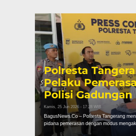
Kontingen Kabu
Emas Voli Indoo
Banten 2026
Rabu, 17 Jun 2026 - 09:26 WIB
dak
BagusNews.Co – Kabupaten Tangerang m
putera pada Pekan Olahraga…