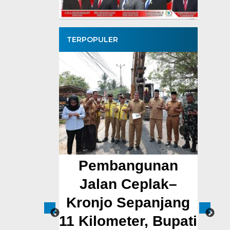
TERPOPULER
Pemprov
Pembangunan
Bup
Dukung
Jalan Ceplak–
La
 MBG,
Kronjo Sepanjang
Bar
i Terima
11 Kilometer, Bupati
Cama