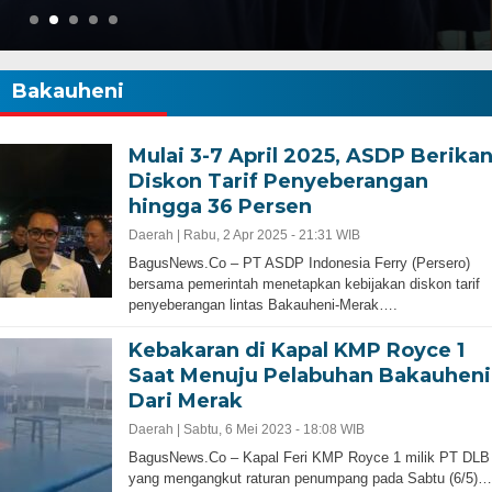
Bakauheni
Mulai 3-7 April 2025, ASDP Berika
Diskon Tarif Penyeberangan
hingga 36 Persen
Daerah |
Rabu, 2 Apr 2025 - 21:31 WIB
BagusNews.Co – PT ASDP Indonesia Ferry (Persero)
bersama pemerintah menetapkan kebijakan diskon tarif
penyeberangan lintas Bakauheni-Merak….
Kebakaran di Kapal KMP Royce 1
Saat Menuju Pelabuhan Bakauheni
Dari Merak
Daerah |
Sabtu, 6 Mei 2023 - 18:08 WIB
BagusNews.Co – Kapal Feri KMP Royce 1 milik PT DLB
Gubernur Baru, Banten Harus Lebih Maj
yang mengangkut raturan penumpang pada Sabtu (6/5)…
bernur Progresif dan
Perencanaan Pembangunan Infrastruku