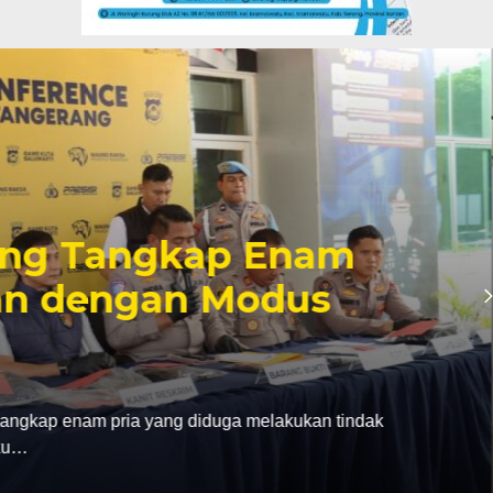
paten Tangerang Raih
r Putera di Popda XII
eraih medali emas cabang olahraga (cabor) voli indoor