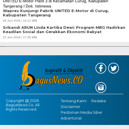
Wapres Kunjungi Pabrik UNITED E-Motor di Curug,
Kabupaten Tangerang
28 Juni 2026 | 14:12 WIB
Srikandi ARUN Linda Kartika Dewi: Program MBG Hadirkan
Keadilan Sosial dan Gerakkan Ekonomi Rakyat
APBD Tahun 2025 Anggarkan Rp200 Miliar | Program Makan Bergizi
22 Juni 2026 | 17:38 WIB
Gratis Provinsi Banten
Copyright @ 2026
Tentang Kami
Redaksi
BagusNews.Co, All
Disclaimer
Rights Reserved
Pedoman Media Siber
Advertorial