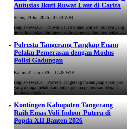
Antusias Ikuti Ruwat Laut di Carita
Senin, 29 Jun 2026 - 07:49 WIB
BagusNews.Co – Ruwat Laut menjadi warisan budaya yang
terus diwariskan dari generasi ke generasi, dan merupakan…
Polresta Tangerang Tangkap Enam
Pelaku Pemerasan dengan Modus
Polisi Gadungan
Kamis, 25 Jun 2026 - 17:28 WIB
BagusNews.Co – Polresta Tangerang menangkap enam pria
yang diduga melakukan tindak pidana pemerasan dengan
modus mengaku…
Kontingen Kabupaten Tangerang
Raih Emas Voli Indoor Putera di
Popda XII Banten 2026