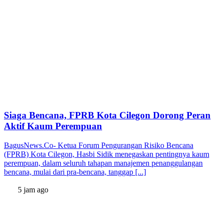
Siaga Bencana, FPRB Kota Cilegon Dorong Peran
Aktif Kaum Perempuan
BagusNews.Co- Ketua Forum Pengurangan Risiko Bencana
(FPRB) Kota Cilegon, Hasbi Sidik menegaskan pentingnya kaum
perempuan, dalam seluruh tahapan manajemen penanggulangan
bencana, mulai dari pra-bencana, tanggap [...]
5 jam ago