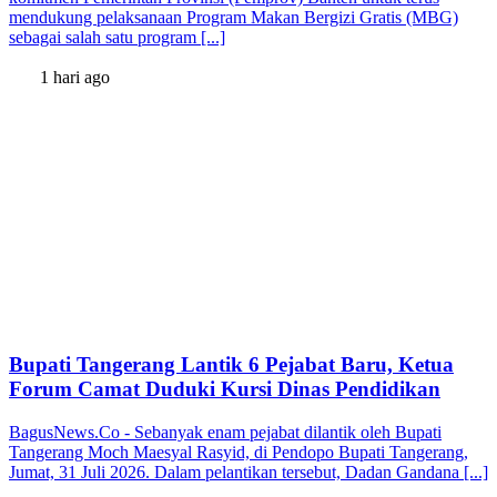
mendukung pelaksanaan Program Makan Bergizi Gratis (MBG)
sebagai salah satu program [...]
1 hari ago
Bupati Tangerang Lantik 6 Pejabat Baru, Ketua
Forum Camat Duduki Kursi Dinas Pendidikan
BagusNews.Co - Sebanyak enam pejabat dilantik oleh Bupati
Tangerang Moch Maesyal Rasyid, di Pendopo Bupati Tangerang,
Jumat, 31 Juli 2026. Dalam pelantikan tersebut, Dadan Gandana [...]