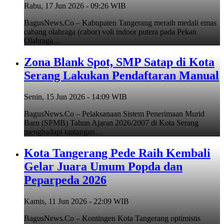
Rabu, 17 Jun 2026 - 09:26 WIB
BagusNews.Co – Kabupaten Tangerang meraih medali emas
cabang olahraga (cabor) voli indoor putera pada Pekan
Olahraga…
Zona Blank Spot, SMP Satap di Kota
Serang Lakukan Pendaftaran Manual
Senin, 15 Jun 2026 - 14:09 WIB
BagusNews.Co – Pelaksanaan Sistem Penerimaan Murid
Baru (SPMB) Tahun Ajaran 2026/2007 di Kota Serang
menghadapi tantangan…
Kota Tangerang Pede Raih Kembali
Gelar Juara Umum Popda dan
Peparpeda 2026
Kamis, 11 Jun 2026 - 22:09 WIB
BagusNews.Co – Kontingen Kota Tangerang optimistis