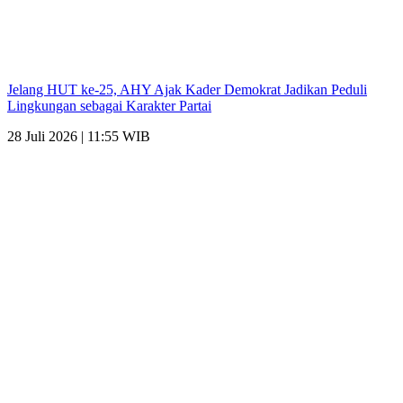
Jelang HUT ke-25, AHY Ajak Kader Demokrat Jadikan Peduli
Lingkungan sebagai Karakter Partai
28 Juli 2026 | 11:55 WIB