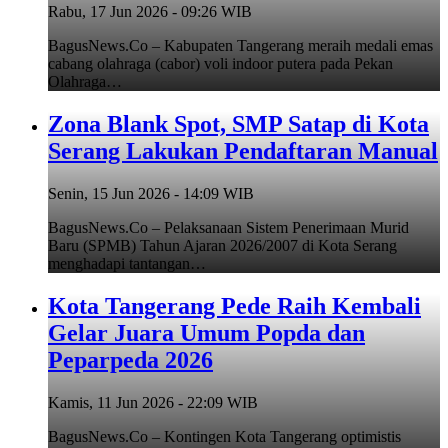
Rabu, 17 Jun 2026 - 09:26 WIB
BagusNews.Co – Kabupaten Tangerang meraih medali emas
cabang olahraga (cabor) voli indoor putera pada Pekan
Olahraga…
Zona Blank Spot, SMP Satap di Kota
Serang Lakukan Pendaftaran Manual
Senin, 15 Jun 2026 - 14:09 WIB
BagusNews.Co – Pelaksanaan Sistem Penerimaan Murid
Baru (SPMB) Tahun Ajaran 2026/2007 di Kota Serang
menghadapi tantangan…
Kota Tangerang Pede Raih Kembali
Gelar Juara Umum Popda dan
Peparpeda 2026
Kamis, 11 Jun 2026 - 22:09 WIB
BagusNews.Co – Kontingen Kota Tangerang optimistis