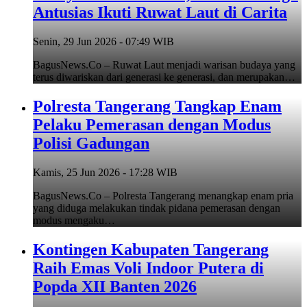
Antusias Ikuti Ruwat Laut di Carita
Senin, 29 Jun 2026 - 07:49 WIB
BagusNews.Co – Ruwat Laut menjadi warisan budaya yang
terus diwariskan dari generasi ke generasi, dan merupakan…
Polresta Tangerang Tangkap Enam
Pelaku Pemerasan dengan Modus
Polisi Gadungan
Kamis, 25 Jun 2026 - 17:28 WIB
BagusNews.Co – Polresta Tangerang menangkap enam pria
yang diduga melakukan tindak pidana pemerasan dengan
modus mengaku…
Kontingen Kabupaten Tangerang
Raih Emas Voli Indoor Putera di
Popda XII Banten 2026