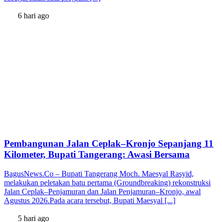
6 hari ago
Pembangunan Jalan Ceplak–Kronjo Sepanjang 11
Kilometer, Bupati Tangerang: Awasi Bersama
BagusNews.Co – Bupati Tangerang Moch. Maesyal Rasyid,
melakukan peletakan batu pertama (Groundbreaking) rekonstruksi
Jalan Ceplak–Penjamuran dan Jalan Penjamuran–Kronjo, awal
Agustus 2026.Pada acara tersebut, Bupati Maesyal [...]
5 hari ago