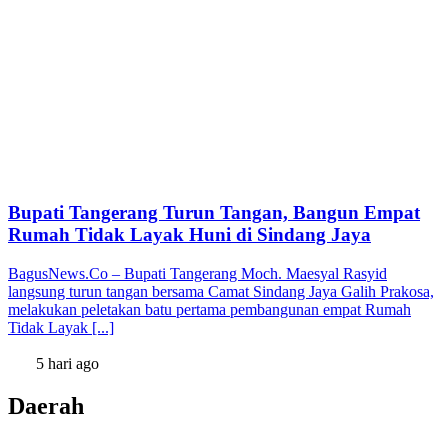
Bupati Tangerang Turun Tangan, Bangun Empat
Rumah Tidak Layak Huni di Sindang Jaya
BagusNews.Co – Bupati Tangerang Moch. Maesyal Rasyid
langsung turun tangan bersama Camat Sindang Jaya Galih Prakosa,
melakukan peletakan batu pertama pembangunan empat Rumah
Tidak Layak [...]
5 hari ago
Daerah