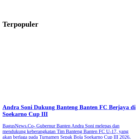
Terpopuler
Andra Soni Dukung Banteng Banten FC Berjaya di
Soekarno Cup III
BagusNews.Co- Gubernur Banten Andra Soni melepas dan
mendukung keberangkatan Tim Banteng Banten FC U-17, yang
akan berlaga pada Turnamen Sepak Bola Soekarno Cup III 2026,