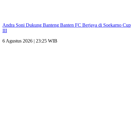
Andra Soni Dukung Banteng Banten FC Berjaya di Soekarno Cup
III
6 Agustus 2026 | 23:25 WIB