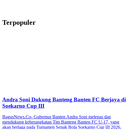
Terpopuler
Andra Soni Dukung Banteng Banten FC Berjaya di
Soekarno Cup III
BagusNews.Co- Gubernur Banten Andra Soni melepas dan
mendukung keberangkatan Tim Banteng Banten FC U-17, yang
akan berlaga pada Turnamen Sepak Bola Soekarno Cup III 2026,