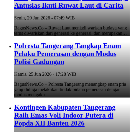
Antusias Ikuti Ruwat Laut di Carita
Senin, 29 Jun 2026 - 07:49 WIB
BagusNews.Co – Ruwat Laut menjadi warisan budaya yang
terus diwariskan dari generasi ke generasi, dan merupakan…
Polresta Tangerang Tangkap Enam
Pelaku Pemerasan dengan Modus
Polisi Gadungan
Kamis, 25 Jun 2026 - 17:28 WIB
BagusNews.Co – Polresta Tangerang menangkap enam pria
yang diduga melakukan tindak pidana pemerasan dengan
modus mengaku…
Kontingen Kabupaten Tangerang
Raih Emas Voli Indoor Putera di
Popda XII Banten 2026