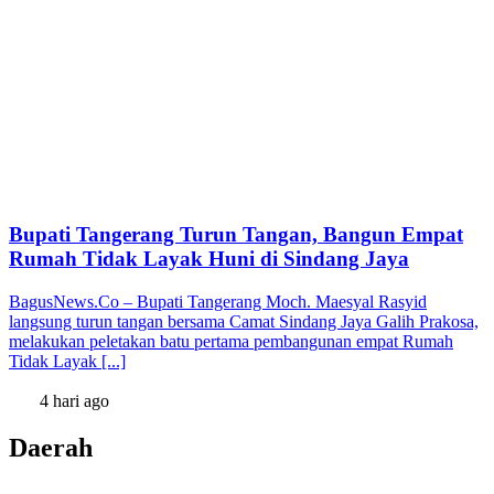
Bupati Tangerang Turun Tangan, Bangun Empat
Rumah Tidak Layak Huni di Sindang Jaya
BagusNews.Co – Bupati Tangerang Moch. Maesyal Rasyid
langsung turun tangan bersama Camat Sindang Jaya Galih Prakosa,
melakukan peletakan batu pertama pembangunan empat Rumah
Tidak Layak [...]
4 hari ago
Daerah