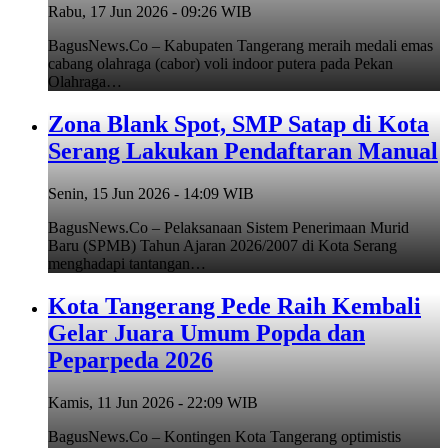
Rabu, 17 Jun 2026 - 09:26 WIB
BagusNews.Co – Kabupaten Tangerang meraih medali emas
cabang olahraga (cabor) voli indoor putera pada Pekan
Olahraga…
Zona Blank Spot, SMP Satap di Kota
Serang Lakukan Pendaftaran Manual
Senin, 15 Jun 2026 - 14:09 WIB
BagusNews.Co – Pelaksanaan Sistem Penerimaan Murid
Baru (SPMB) Tahun Ajaran 2026/2007 di Kota Serang
menghadapi tantangan…
Kota Tangerang Pede Raih Kembali
Gelar Juara Umum Popda dan
Peparpeda 2026
Kamis, 11 Jun 2026 - 22:09 WIB
BagusNews.Co – Kontingen Kota Tangerang optimistis