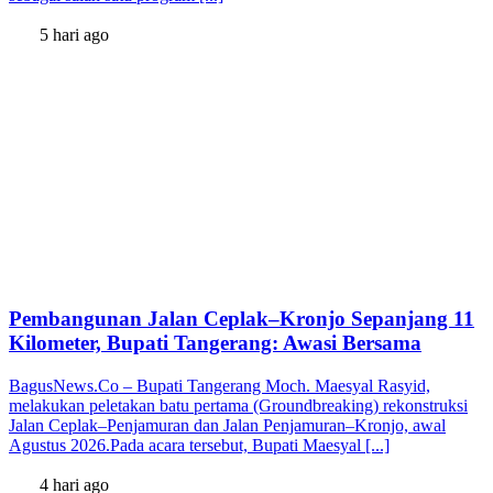
5 hari ago
Pembangunan Jalan Ceplak–Kronjo Sepanjang 11
Kilometer, Bupati Tangerang: Awasi Bersama
BagusNews.Co – Bupati Tangerang Moch. Maesyal Rasyid,
melakukan peletakan batu pertama (Groundbreaking) rekonstruksi
Jalan Ceplak–Penjamuran dan Jalan Penjamuran–Kronjo, awal
Agustus 2026.Pada acara tersebut, Bupati Maesyal [...]
4 hari ago