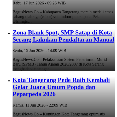
Rabu, 17 Jun 2026 - 09:26 WIB
BagusNews.Co – Kabupaten Tangerang meraih medali emas
cabang olahraga (cabor) voli indoor putera pada Pekan
Olahraga…
Zona Blank Spot, SMP Satap di Kota
Serang Lakukan Pendaftaran Manual
Senin, 15 Jun 2026 - 14:09 WIB
BagusNews.Co – Pelaksanaan Sistem Penerimaan Murid
Baru (SPMB) Tahun Ajaran 2026/2007 di Kota Serang
menghadapi tantangan…
Kota Tangerang Pede Raih Kembali
Gelar Juara Umum Popda dan
Peparpeda 2026
Kamis, 11 Jun 2026 - 22:09 WIB
BagusNews.Co – Kontingen Kota Tangerang optimistis