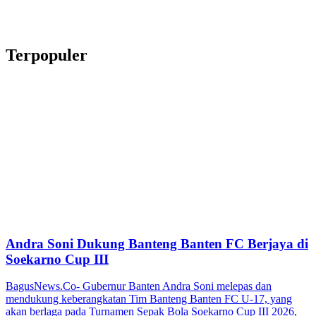
Terpopuler
Andra Soni Dukung Banteng Banten FC Berjaya di
Soekarno Cup III
BagusNews.Co- Gubernur Banten Andra Soni melepas dan
mendukung keberangkatan Tim Banteng Banten FC U-17, yang
akan berlaga pada Turnamen Sepak Bola Soekarno Cup III 2026,