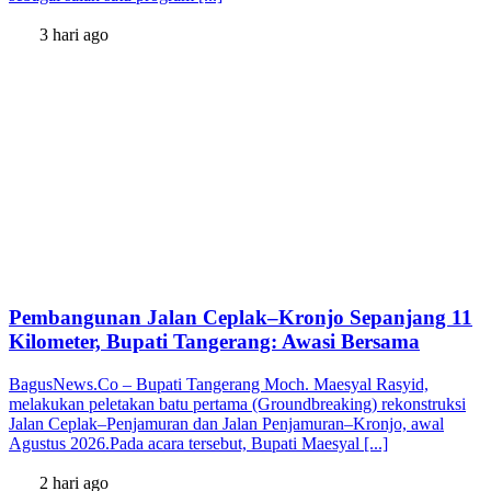
3 hari ago
Pembangunan Jalan Ceplak–Kronjo Sepanjang 11
Kilometer, Bupati Tangerang: Awasi Bersama
BagusNews.Co – Bupati Tangerang Moch. Maesyal Rasyid,
melakukan peletakan batu pertama (Groundbreaking) rekonstruksi
Jalan Ceplak–Penjamuran dan Jalan Penjamuran–Kronjo, awal
Agustus 2026.Pada acara tersebut, Bupati Maesyal [...]
2 hari ago