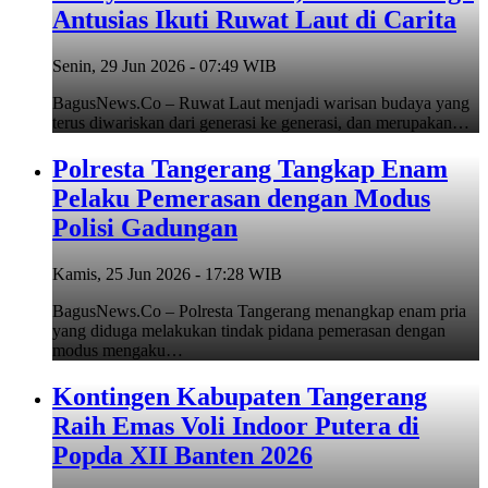
Antusias Ikuti Ruwat Laut di Carita
Senin, 29 Jun 2026 - 07:49 WIB
BagusNews.Co – Ruwat Laut menjadi warisan budaya yang
terus diwariskan dari generasi ke generasi, dan merupakan…
Polresta Tangerang Tangkap Enam
Pelaku Pemerasan dengan Modus
Polisi Gadungan
Kamis, 25 Jun 2026 - 17:28 WIB
BagusNews.Co – Polresta Tangerang menangkap enam pria
yang diduga melakukan tindak pidana pemerasan dengan
modus mengaku…
Kontingen Kabupaten Tangerang
Raih Emas Voli Indoor Putera di
Popda XII Banten 2026