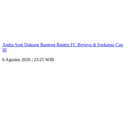
Andra Soni Dukung Banteng Banten FC Berjaya di Soekarno Cup
III
6 Agustus 2026 | 23:25 WIB