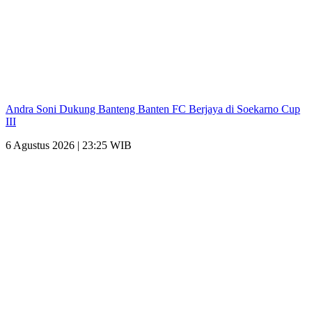
Andra Soni Dukung Banteng Banten FC Berjaya di Soekarno Cup
III
6 Agustus 2026 | 23:25 WIB