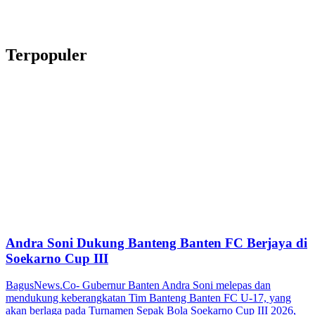
Terpopuler
Andra Soni Dukung Banteng Banten FC Berjaya di
Soekarno Cup III
BagusNews.Co- Gubernur Banten Andra Soni melepas dan
mendukung keberangkatan Tim Banteng Banten FC U-17, yang
akan berlaga pada Turnamen Sepak Bola Soekarno Cup III 2026,