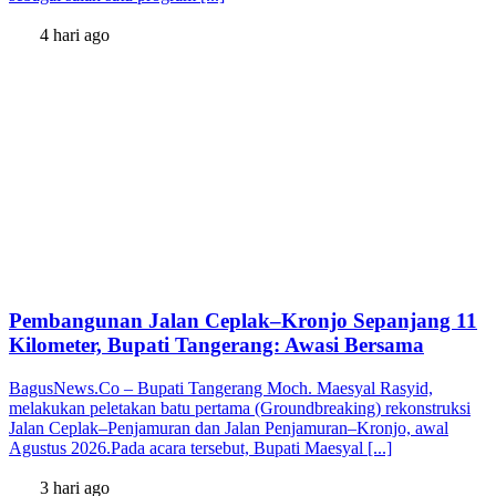
4 hari ago
Pembangunan Jalan Ceplak–Kronjo Sepanjang 11
Kilometer, Bupati Tangerang: Awasi Bersama
BagusNews.Co – Bupati Tangerang Moch. Maesyal Rasyid,
melakukan peletakan batu pertama (Groundbreaking) rekonstruksi
Jalan Ceplak–Penjamuran dan Jalan Penjamuran–Kronjo, awal
Agustus 2026.Pada acara tersebut, Bupati Maesyal [...]
3 hari ago