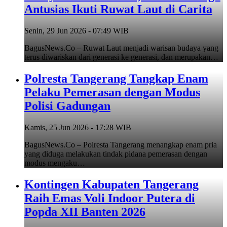
Antusias Ikuti Ruwat Laut di Carita
Senin, 29 Jun 2026 - 07:49 WIB
BagusNews.Co – Ruwat Laut menjadi warisan budaya yang
terus diwariskan dari generasi ke generasi, dan merupakan…
Polresta Tangerang Tangkap Enam
Pelaku Pemerasan dengan Modus
Polisi Gadungan
Kamis, 25 Jun 2026 - 17:28 WIB
BagusNews.Co – Polresta Tangerang menangkap enam pria
yang diduga melakukan tindak pidana pemerasan dengan
modus mengaku…
Kontingen Kabupaten Tangerang
Raih Emas Voli Indoor Putera di
Popda XII Banten 2026