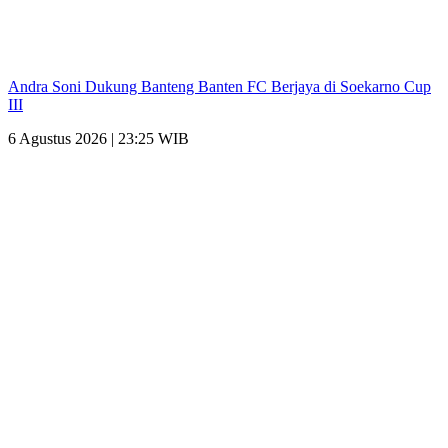
Andra Soni Dukung Banteng Banten FC Berjaya di Soekarno Cup
III
6 Agustus 2026 | 23:25 WIB