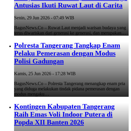
Antusias Ikuti Ruwat Laut di Carita
Senin, 29 Jun 2026 - 07:49 WIB
BagusNews.Co – Ruwat Laut menjadi warisan budaya yang
terus diwariskan dari generasi ke generasi, dan merupakan…
Polresta Tangerang Tangkap Enam
Pelaku Pemerasan dengan Modus
Polisi Gadungan
Kamis, 25 Jun 2026 - 17:28 WIB
BagusNews.Co – Polresta Tangerang menangkap enam pria
yang diduga melakukan tindak pidana pemerasan dengan
modus mengaku…
Kontingen Kabupaten Tangerang
Raih Emas Voli Indoor Putera di
Popda XII Banten 2026