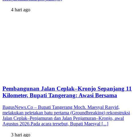
4 hari ago
Pembangunan Jalan Ceplak–Kronjo Sepanjang 11
Kilometer, Bupati Tangerang: Awasi Bersama
BagusNews.Co – Bupati Tangerang Moch. Maesyal Rasyid,
melakukan peletakan batu pertama (Groundbreaking) rekonstruksi
Jalan Ceplak–Penjamuran dan Jalan Penjamuran–Kronjo, awal
Agustus 2026.Pada acara tersebut, Bupati Maesyal [...]
3 hari ago