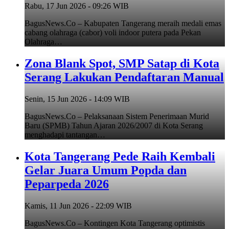
Rabu, 17 Jun 2026 - 09:26 WIB
BagusNews.Co – Kabupaten Tangerang meraih medali emas
cabang olahraga (cabor) voli indoor putera pada Pekan
Olahraga…
Zona Blank Spot, SMP Satap di Kota
Serang Lakukan Pendaftaran Manual
Senin, 15 Jun 2026 - 14:09 WIB
BagusNews.Co – Pelaksanaan Sistem Penerimaan Murid
Baru (SPMB) Tahun Ajaran 2026/2007 di Kota Serang
menghadapi tantangan…
Kota Tangerang Pede Raih Kembali
Gelar Juara Umum Popda dan
Peparpeda 2026
Kamis, 11 Jun 2026 - 22:09 WIB
BagusNews.Co – Kontingen Kota Tangerang optimistis