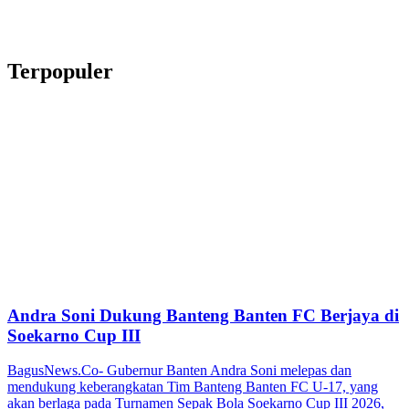
Terpopuler
Andra Soni Dukung Banteng Banten FC Berjaya di
Soekarno Cup III
BagusNews.Co- Gubernur Banten Andra Soni melepas dan
mendukung keberangkatan Tim Banteng Banten FC U-17, yang
akan berlaga pada Turnamen Sepak Bola Soekarno Cup III 2026,