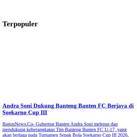
Terpopuler
Andra Soni Dukung Banteng Banten FC Berjaya di
Soekarno Cup III
BagusNews.Co- Gubernur Banten Andra Soni melepas dan
mendukung keberangkatan Tim Banteng Banten FC U-17, yang
akan berlaga pada Turnamen Sepak Bola Soekarno Cup III 2026,