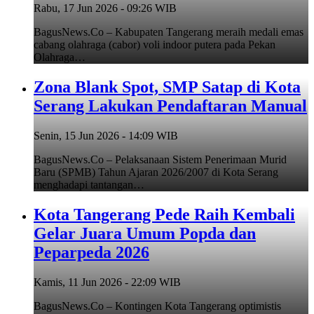
Rabu, 17 Jun 2026 - 09:26 WIB
BagusNews.Co – Kabupaten Tangerang meraih medali emas
cabang olahraga (cabor) voli indoor putera pada Pekan
Olahraga…
Zona Blank Spot, SMP Satap di Kota
Serang Lakukan Pendaftaran Manual
Senin, 15 Jun 2026 - 14:09 WIB
BagusNews.Co – Pelaksanaan Sistem Penerimaan Murid
Baru (SPMB) Tahun Ajaran 2026/2007 di Kota Serang
menghadapi tantangan…
Kota Tangerang Pede Raih Kembali
Gelar Juara Umum Popda dan
Peparpeda 2026
Kamis, 11 Jun 2026 - 22:09 WIB
BagusNews.Co – Kontingen Kota Tangerang optimistis