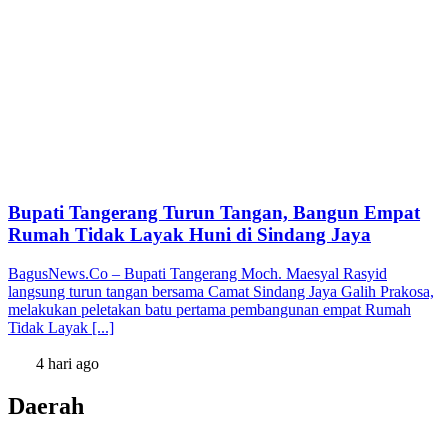
Bupati Tangerang Turun Tangan, Bangun Empat
Rumah Tidak Layak Huni di Sindang Jaya
BagusNews.Co – Bupati Tangerang Moch. Maesyal Rasyid
langsung turun tangan bersama Camat Sindang Jaya Galih Prakosa,
melakukan peletakan batu pertama pembangunan empat Rumah
Tidak Layak [...]
4 hari ago
Daerah