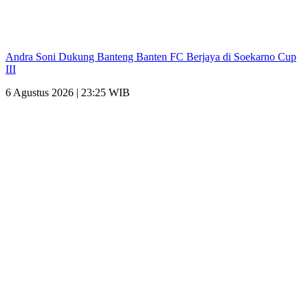
Andra Soni Dukung Banteng Banten FC Berjaya di Soekarno Cup
III
6 Agustus 2026 | 23:25 WIB