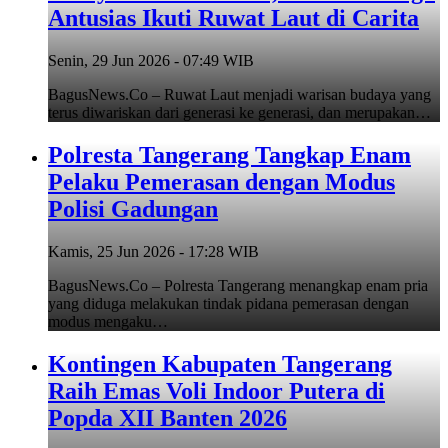
Antusias Ikuti Ruwat Laut di Carita
Senin, 29 Jun 2026 - 07:49 WIB
BagusNews.Co – Ruwat Laut menjadi warisan budaya yang
terus diwariskan dari generasi ke generasi, dan merupakan…
Polresta Tangerang Tangkap Enam
Pelaku Pemerasan dengan Modus
Polisi Gadungan
Kamis, 25 Jun 2026 - 17:28 WIB
BagusNews.Co – Polresta Tangerang menangkap enam pria
yang diduga melakukan tindak pidana pemerasan dengan
modus mengaku…
Kontingen Kabupaten Tangerang
Raih Emas Voli Indoor Putera di
Popda XII Banten 2026