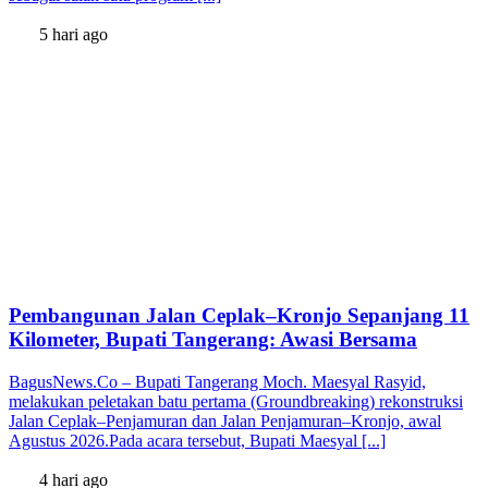
5 hari ago
Pembangunan Jalan Ceplak–Kronjo Sepanjang 11
Kilometer, Bupati Tangerang: Awasi Bersama
BagusNews.Co – Bupati Tangerang Moch. Maesyal Rasyid,
melakukan peletakan batu pertama (Groundbreaking) rekonstruksi
Jalan Ceplak–Penjamuran dan Jalan Penjamuran–Kronjo, awal
Agustus 2026.Pada acara tersebut, Bupati Maesyal [...]
4 hari ago