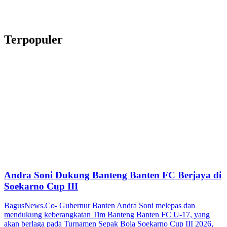
Terpopuler
Andra Soni Dukung Banteng Banten FC Berjaya di
Soekarno Cup III
BagusNews.Co- Gubernur Banten Andra Soni melepas dan
mendukung keberangkatan Tim Banteng Banten FC U-17, yang
akan berlaga pada Turnamen Sepak Bola Soekarno Cup III 2026,