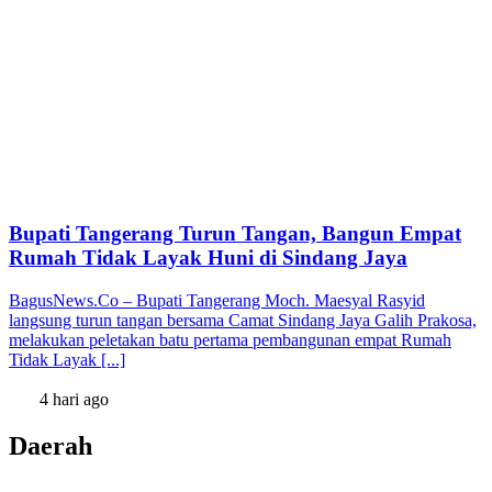
Bupati Tangerang Turun Tangan, Bangun Empat
Rumah Tidak Layak Huni di Sindang Jaya
BagusNews.Co – Bupati Tangerang Moch. Maesyal Rasyid
langsung turun tangan bersama Camat Sindang Jaya Galih Prakosa,
melakukan peletakan batu pertama pembangunan empat Rumah
Tidak Layak [...]
4 hari ago
Daerah