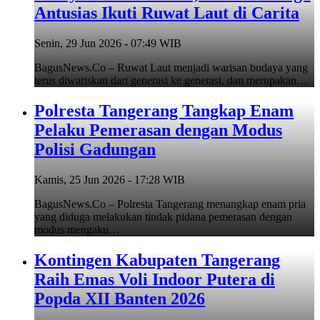
Antusias Ikuti Ruwat Laut di Carita
Senin, 29 Jun 2026 - 07:49 WIB
BagusNews.Co – Ruwat Laut menjadi warisan budaya yang
terus diwariskan dari generasi ke generasi, dan merupakan…
Polresta Tangerang Tangkap Enam
Pelaku Pemerasan dengan Modus
Polisi Gadungan
Kamis, 25 Jun 2026 - 17:28 WIB
BagusNews.Co – Polresta Tangerang menangkap enam pria
yang diduga melakukan tindak pidana pemerasan dengan
modus mengaku…
Kontingen Kabupaten Tangerang
Raih Emas Voli Indoor Putera di
Popda XII Banten 2026