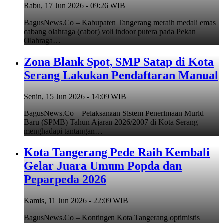
Rabu, 17 Jun 2026 - 09:26 WIB
BagusNews.Co – Kabupaten Tangerang meraih medali emas
cabang olahraga (cabor) voli indoor putera pada Pekan
Olahraga…
Zona Blank Spot, SMP Satap di Kota
Serang Lakukan Pendaftaran Manual
Senin, 15 Jun 2026 - 14:09 WIB
BagusNews.Co – Pelaksanaan Sistem Penerimaan Murid
Baru (SPMB) Tahun Ajaran 2026/2007 di Kota Serang
menghadapi tantangan…
Kota Tangerang Pede Raih Kembali
Gelar Juara Umum Popda dan
Peparpeda 2026
Kamis, 11 Jun 2026 - 22:09 WIB
BagusNews.Co – Kontingen Kota Tangerang optimistis