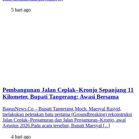
5 hari ago
Pembangunan Jalan Ceplak–Kronjo Sepanjang 11
Kilometer, Bupati Tangerang: Awasi Bersama
BagusNews.Co – Bupati Tangerang Moch. Maesyal Rasyid,
melakukan peletakan batu pertama (Groundbreaking) rekonstruksi
Jalan Ceplak–Penjamuran dan Jalan Penjamuran–Kronjo, awal
Agustus 2026.Pada acara tersebut, Bupati Maesyal [...]
4 hari ago