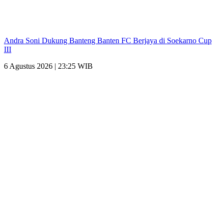
Andra Soni Dukung Banteng Banten FC Berjaya di Soekarno Cup
III
6 Agustus 2026 | 23:25 WIB