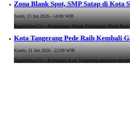
Zona Blank Spot, SMP Satap di Kota 
Senin, 15 Jun 2026 - 14:09 WIB
BagusNews.Co – Pelaksanaan Sistem Penerimaan Murid Baru
Kota Tangerang Pede Raih Kembali G
Kamis, 11 Jun 2026 - 22:09 WIB
BagusNews.Co – Kontingen Kota Tangerang optimistis meraih