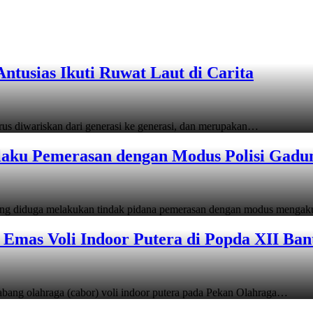
tusias Ikuti Ruwat Laut di Carita
s diwariskan dari generasi ke generasi, dan merupakan…
laku Pemerasan dengan Modus Polisi Gadu
ang diduga melakukan tindak pidana pemerasan dengan modus menga
Emas Voli Indoor Putera di Popda XII Ban
ang olahraga (cabor) voli indoor putera pada Pekan Olahraga…