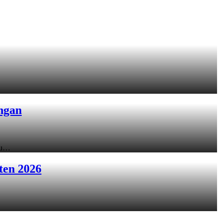
ngan
ku…
ten 2026