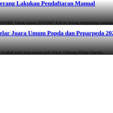
Serang Lakukan Pendaftaran Manual
 (SPMB) Tahun Ajaran 2026/2007 di Kota Serang menghadapi tantan
elar Juara Umum Popda dan Peparpeda 20
 kembali gelar juara umum pada Pekan Olahraga Pelajar Daerah…