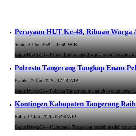
Perayaan HUT Ke-48, Ribuan Warga An
Senin, 29 Jun 2026 - 07:49 WIB
BagusNews.Co – Ruwat Laut menjadi warisan budaya yang teru
Polresta Tangerang Tangkap Enam Pe
Kamis, 25 Jun 2026 - 17:28 WIB
BagusNews.Co – Polresta Tangerang menangkap enam pria y
Kontingen Kabupaten Tangerang Raih 
Rabu, 17 Jun 2026 - 09:26 WIB
BagusNews.Co – Kabupaten Tangerang meraih medali emas cab