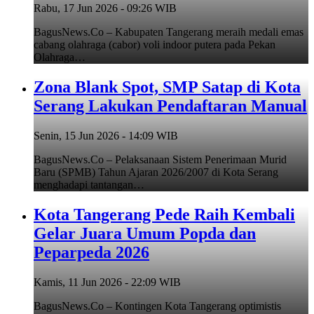
Rabu, 17 Jun 2026 - 09:26 WIB
BagusNews.Co – Kabupaten Tangerang meraih medali emas
cabang olahraga (cabor) voli indoor putera pada Pekan
Olahraga…
Zona Blank Spot, SMP Satap di Kota
Serang Lakukan Pendaftaran Manual
Senin, 15 Jun 2026 - 14:09 WIB
BagusNews.Co – Pelaksanaan Sistem Penerimaan Murid
Baru (SPMB) Tahun Ajaran 2026/2007 di Kota Serang
menghadapi tantangan…
Kota Tangerang Pede Raih Kembali
Gelar Juara Umum Popda dan
Peparpeda 2026
Kamis, 11 Jun 2026 - 22:09 WIB
BagusNews.Co – Kontingen Kota Tangerang optimistis