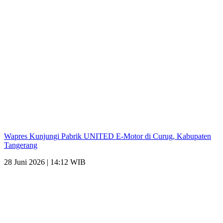
Wapres Kunjungi Pabrik UNITED E-Motor di Curug, Kabupaten
Tangerang
28 Juni 2026 | 14:12 WIB