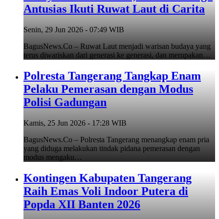
Antusias Ikuti Ruwat Laut di Carita
Senin, 29 Jun 2026 - 07:49 WIB
BagusNews.Co – Ruwat Laut menjadi warisan budaya yang
terus diwariskan dari generasi ke generasi, dan merupakan…
Polresta Tangerang Tangkap Enam
Pelaku Pemerasan dengan Modus
Polisi Gadungan
Kamis, 25 Jun 2026 - 17:28 WIB
BagusNews.Co – Polresta Tangerang menangkap enam pria
yang diduga melakukan tindak pidana pemerasan dengan
modus mengaku…
Kontingen Kabupaten Tangerang
Raih Emas Voli Indoor Putera di
Popda XII Banten 2026