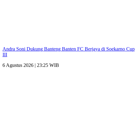
Andra Soni Dukung Banteng Banten FC Berjaya di Soekarno Cup
III
6 Agustus 2026 | 23:25 WIB