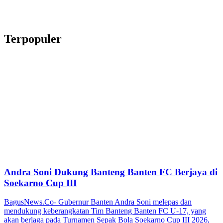
Terpopuler
Andra Soni Dukung Banteng Banten FC Berjaya di
Soekarno Cup III
BagusNews.Co- Gubernur Banten Andra Soni melepas dan
mendukung keberangkatan Tim Banteng Banten FC U-17, yang
akan berlaga pada Turnamen Sepak Bola Soekarno Cup III 2026,