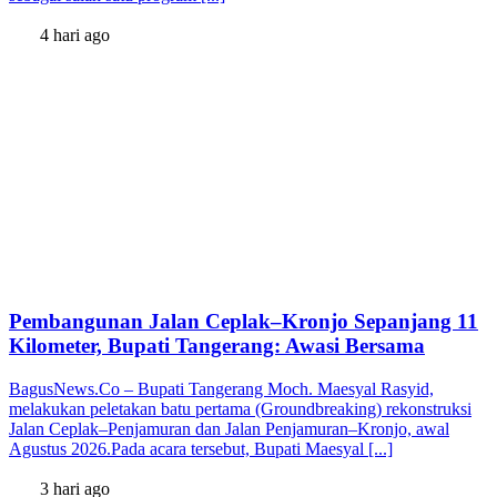
4 hari ago
Pembangunan Jalan Ceplak–Kronjo Sepanjang 11
Kilometer, Bupati Tangerang: Awasi Bersama
BagusNews.Co – Bupati Tangerang Moch. Maesyal Rasyid,
melakukan peletakan batu pertama (Groundbreaking) rekonstruksi
Jalan Ceplak–Penjamuran dan Jalan Penjamuran–Kronjo, awal
Agustus 2026.Pada acara tersebut, Bupati Maesyal [...]
3 hari ago