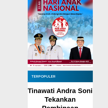
TERPOPULER
ngerang
Tinawati Andra Soni
Mu
Pejabat
Tekankan
Pem