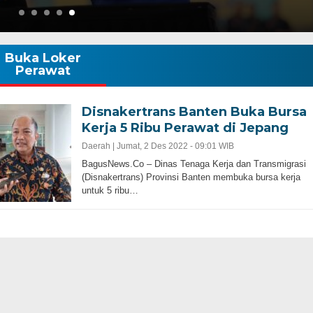
Buka Loker
Perawat
Disnakertrans Banten Buka Bursa
Kerja 5 Ribu Perawat di Jepang
Daerah |
Jumat, 2 Des 2022 - 09:01 WIB
BagusNews.Co – Dinas Tenaga Kerja dan Transmigrasi
(Disnakertrans) Provinsi Banten membuka bursa kerja
untuk 5 ribu…
Banten Harus Lebih Maju |
bangunan Infrastrukur
APBD Tahun 2025 Anggarkan Rp200 Mili