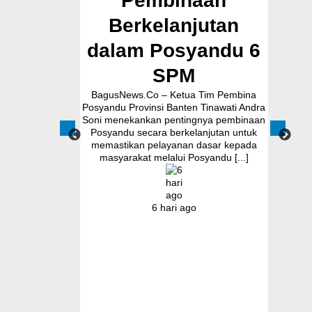
ua Forum
Pembinaan
Cil
ki Kursi
Berkelanjutan
K
didikan
dalam Posyandu 6
yak enam pejabat
SPM
 Tangerang Moch
Pendopo Bupati
BagusNews.Co – Ketua Tim Pembina
BagusNew
Juli 2026. Dalam
Posyandu Provinsi Banten Tinawati Andra
Pemko
dan Gandana [...]
Soni menekankan pentingnya pembinaan
memperk
Posyandu secara berkelanjutan untuk
pote
memastikan pelayanan dasar kepada
kekeri
masyarakat melalui Posyandu [...]
Komitmen 
go
6 hari ago