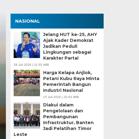
NASIONAL
Jelang HUT ke-25, AHY
Ajak Kader Demokrat
Jadikan Peduli
Lingkungan sebagai
Karakter Partai
28 Juli 2026 | 11:55 WIB
Harga Kelapa Anjlok,
Petani Kubu Raya Minta
 Ke-48, Ribuan Warga
Pemerintah Bangun
Industri Nasional
 Ruwat Laut di Carita
15 Juli 2026 | 20:43 WIB
Diakui dalam
Pengelolaan dan
Pembangunan
 warisan budaya yang terus diwariskan dari generasi ke
Infrastruktur, Banten
Jadi Pelatihan Timor
Leste