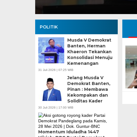
POLITIK
Musda V Demokrat
Banten, Herman
Khaeron Tekankan
Konsolidasi Menuju
Kemenangan
Banten Butuh Gubernur Progresif dan
31 Juli 2026 | 07:25 WIB
Teknokratif
Jelang Musda V
Demokrat Banten,
Pinan : Membawa
Kekompakan dan
Soliditas Kader
30 Juli 2026 | 17:00 WIB
Gubernur Baru, 
Momentum Iduladha 1447
Perencanaan Pem