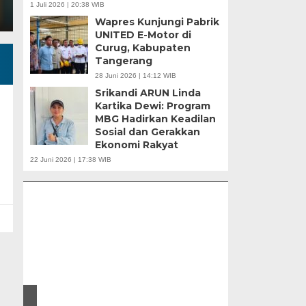
1 Juli 2026 | 20:38 WIB
Wapres Kunjungi Pabrik
UNITED E-Motor di
Curug, Kabupaten
Tangerang
28 Juni 2026 | 14:12 WIB
Srikandi ARUN Linda
Kartika Dewi: Program
MBG Hadirkan Keadilan
Sosial dan Gerakkan
Ekonomi Rakyat
Banten Butuh Gubernur Progresif dan
22 Juni 2026 | 17:38 WIB
Teknokratif
Gubernur Baru, 
ar |
Perencanaan Pe