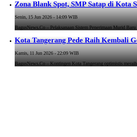
Zona Blank Spot, SMP Satap di Kota 
Senin, 15 Jun 2026 - 14:09 WIB
BagusNews.Co – Pelaksanaan Sistem Penerimaan Murid Baru
Kota Tangerang Pede Raih Kembali G
Kamis, 11 Jun 2026 - 22:09 WIB
BagusNews.Co – Kontingen Kota Tangerang optimistis meraih