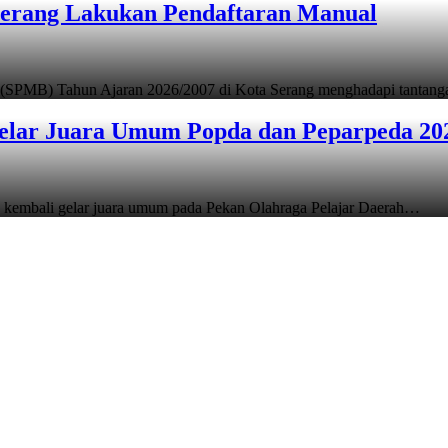
Serang Lakukan Pendaftaran Manual
 (SPMB) Tahun Ajaran 2026/2007 di Kota Serang menghadapi tantan
elar Juara Umum Popda dan Peparpeda 20
 kembali gelar juara umum pada Pekan Olahraga Pelajar Daerah…