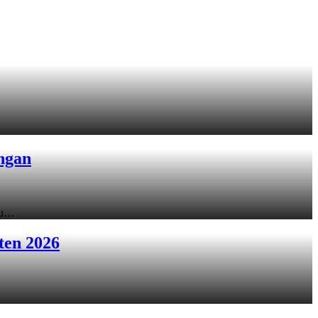
ngan
ku…
ten 2026