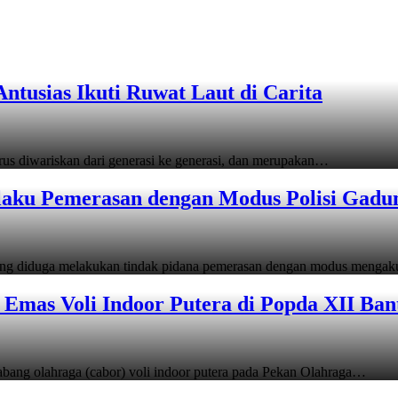
tusias Ikuti Ruwat Laut di Carita
s diwariskan dari generasi ke generasi, dan merupakan…
laku Pemerasan dengan Modus Polisi Gadu
ang diduga melakukan tindak pidana pemerasan dengan modus menga
Emas Voli Indoor Putera di Popda XII Ban
ang olahraga (cabor) voli indoor putera pada Pekan Olahraga…