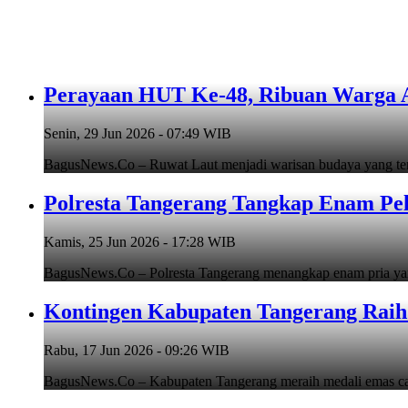
Perayaan HUT Ke-48, Ribuan Warga An
Senin, 29 Jun 2026 - 07:49 WIB
BagusNews.Co – Ruwat Laut menjadi warisan budaya yang teru
Polresta Tangerang Tangkap Enam Pe
Kamis, 25 Jun 2026 - 17:28 WIB
BagusNews.Co – Polresta Tangerang menangkap enam pria y
Kontingen Kabupaten Tangerang Raih 
Rabu, 17 Jun 2026 - 09:26 WIB
BagusNews.Co – Kabupaten Tangerang meraih medali emas cab