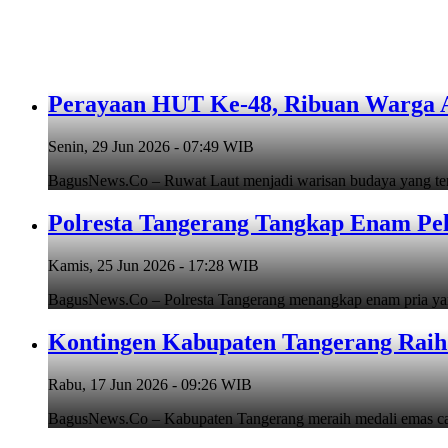
Perayaan HUT Ke-48, Ribuan Warga An
Senin, 29 Jun 2026 - 07:49 WIB
BagusNews.Co – Ruwat Laut menjadi warisan budaya yang teru
Polresta Tangerang Tangkap Enam Pe
Kamis, 25 Jun 2026 - 17:28 WIB
BagusNews.Co – Polresta Tangerang menangkap enam pria y
Kontingen Kabupaten Tangerang Raih 
Rabu, 17 Jun 2026 - 09:26 WIB
BagusNews.Co – Kabupaten Tangerang meraih medali emas cab