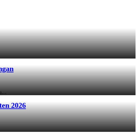
ngan
ku…
ten 2026