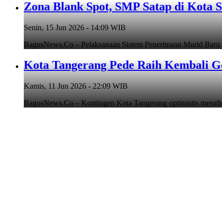
Zona Blank Spot, SMP Satap di Kota 
Senin, 15 Jun 2026 - 14:09 WIB
BagusNews.Co – Pelaksanaan Sistem Penerimaan Murid Baru
Kota Tangerang Pede Raih Kembali G
Kamis, 11 Jun 2026 - 22:09 WIB
BagusNews.Co – Kontingen Kota Tangerang optimistis meraih