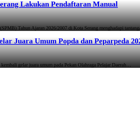
Serang Lakukan Pendaftaran Manual
 (SPMB) Tahun Ajaran 2026/2007 di Kota Serang menghadapi tantan
elar Juara Umum Popda dan Peparpeda 20
 kembali gelar juara umum pada Pekan Olahraga Pelajar Daerah…