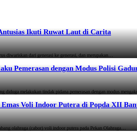
tusias Ikuti Ruwat Laut di Carita
s diwariskan dari generasi ke generasi, dan merupakan…
laku Pemerasan dengan Modus Polisi Gadu
ang diduga melakukan tindak pidana pemerasan dengan modus menga
Emas Voli Indoor Putera di Popda XII Ban
ang olahraga (cabor) voli indoor putera pada Pekan Olahraga…