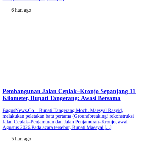
6 hari ago
Pembangunan Jalan Ceplak–Kronjo Sepanjang 11
Kilometer, Bupati Tangerang: Awasi Bersama
BagusNews.Co – Bupati Tangerang Moch. Maesyal Rasyid,
melakukan peletakan batu pertama (Groundbreaking) rekonstruksi
Jalan Ceplak–Penjamuran dan Jalan Penjamuran–Kronjo, awal
Agustus 2026.Pada acara tersebut, Bupati Maesyal [...]
5 hari ago