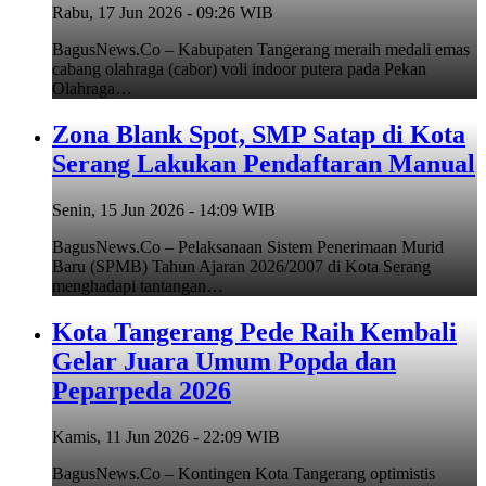
Rabu, 17 Jun 2026 - 09:26 WIB
BagusNews.Co – Kabupaten Tangerang meraih medali emas
cabang olahraga (cabor) voli indoor putera pada Pekan
Olahraga…
Zona Blank Spot, SMP Satap di Kota
Serang Lakukan Pendaftaran Manual
Senin, 15 Jun 2026 - 14:09 WIB
BagusNews.Co – Pelaksanaan Sistem Penerimaan Murid
Baru (SPMB) Tahun Ajaran 2026/2007 di Kota Serang
menghadapi tantangan…
Kota Tangerang Pede Raih Kembali
Gelar Juara Umum Popda dan
Peparpeda 2026
Kamis, 11 Jun 2026 - 22:09 WIB
BagusNews.Co – Kontingen Kota Tangerang optimistis