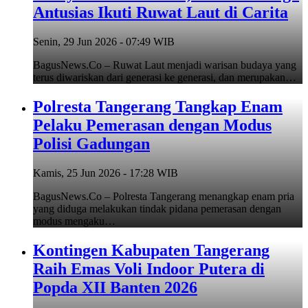
Antusias Ikuti Ruwat Laut di Carita
Senin, 29 Jun 2026 - 07:49 WIB
BagusNews.Co – Ruwat Laut menjadi warisan budaya yang
terus diwariskan dari generasi ke generasi, dan merupakan…
Polresta Tangerang Tangkap Enam
Pelaku Pemerasan dengan Modus
Polisi Gadungan
Kamis, 25 Jun 2026 - 17:28 WIB
BagusNews.Co – Polresta Tangerang menangkap enam pria
yang diduga melakukan tindak pidana pemerasan dengan
modus mengaku…
Kontingen Kabupaten Tangerang
Raih Emas Voli Indoor Putera di
Popda XII Banten 2026