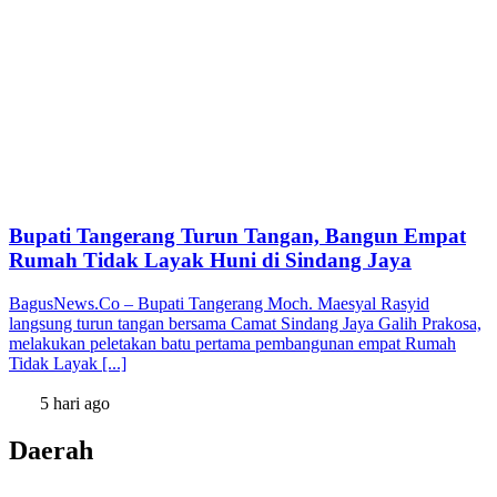
Bupati Tangerang Turun Tangan, Bangun Empat
Rumah Tidak Layak Huni di Sindang Jaya
BagusNews.Co – Bupati Tangerang Moch. Maesyal Rasyid
langsung turun tangan bersama Camat Sindang Jaya Galih Prakosa,
melakukan peletakan batu pertama pembangunan empat Rumah
Tidak Layak [...]
5 hari ago
Daerah