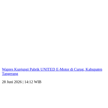
Wapres Kunjungi Pabrik UNITED E-Motor di Curug, Kabupaten
Tangerang
28 Juni 2026 | 14:12 WIB