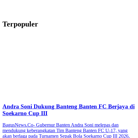
Terpopuler
Andra Soni Dukung Banteng Banten FC Berjaya di
Soekarno Cup III
BagusNews.Co- Gubernur Banten Andra Soni melepas dan
mendukung keberangkatan Tim Banteng Banten FC U-17, yang
akan berlaga pada Turnamen Sepak Bola Soekarno Cup III 2026,