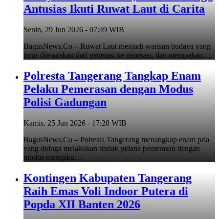
Antusias Ikuti Ruwat Laut di Carita
Senin, 29 Jun 2026 - 07:49 WIB
BagusNews.Co – Ruwat Laut menjadi warisan budaya yang
terus diwariskan dari generasi ke generasi, dan merupakan…
Polresta Tangerang Tangkap Enam
Pelaku Pemerasan dengan Modus
Polisi Gadungan
Kamis, 25 Jun 2026 - 17:28 WIB
BagusNews.Co – Polresta Tangerang menangkap enam pria
yang diduga melakukan tindak pidana pemerasan dengan
modus mengaku…
Kontingen Kabupaten Tangerang
Raih Emas Voli Indoor Putera di
Popda XII Banten 2026