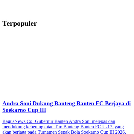
Terpopuler
Andra Soni Dukung Banteng Banten FC Berjaya di
Soekarno Cup III
BagusNews.Co- Gubernur Banten Andra Soni melepas dan
mendukung keberangkatan Tim Banteng Banten FC U-17, yang
akan berlaga pada Turnamen Sepak Bola Soekarno Cup III 2026,