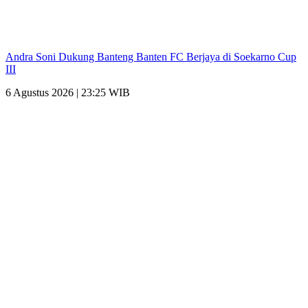
Andra Soni Dukung Banteng Banten FC Berjaya di Soekarno Cup
III
6 Agustus 2026 | 23:25 WIB