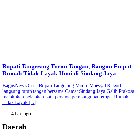
Bupati Tangerang Turun Tangan, Bangun Empat
Rumah Tidak Layak Huni di Sindang Jaya
BagusNews.Co – Bupati Tangerang Moch. Maesyal Rasyid
langsung turun tangan bersama Camat Sindang Jaya Galih Prakosa,
melakukan peletakan batu pertama pembangunan empat Rumah
Tidak Layak [...]
4 hari ago
Daerah