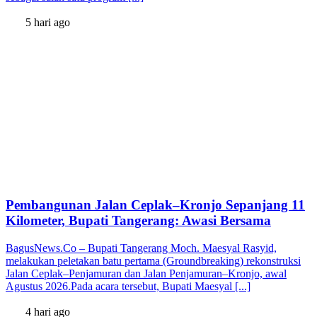
5 hari ago
Pembangunan Jalan Ceplak–Kronjo Sepanjang 11
Kilometer, Bupati Tangerang: Awasi Bersama
BagusNews.Co – Bupati Tangerang Moch. Maesyal Rasyid,
melakukan peletakan batu pertama (Groundbreaking) rekonstruksi
Jalan Ceplak–Penjamuran dan Jalan Penjamuran–Kronjo, awal
Agustus 2026.Pada acara tersebut, Bupati Maesyal [...]
4 hari ago