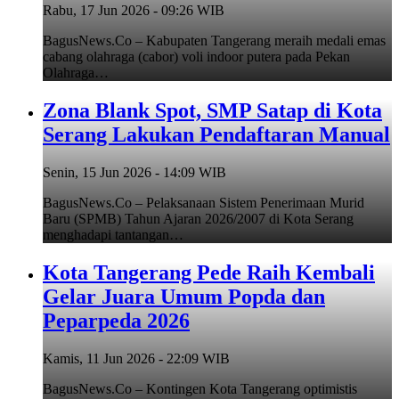
Rabu, 17 Jun 2026 - 09:26 WIB
BagusNews.Co – Kabupaten Tangerang meraih medali emas
cabang olahraga (cabor) voli indoor putera pada Pekan
Olahraga…
Zona Blank Spot, SMP Satap di Kota
Serang Lakukan Pendaftaran Manual
Senin, 15 Jun 2026 - 14:09 WIB
BagusNews.Co – Pelaksanaan Sistem Penerimaan Murid
Baru (SPMB) Tahun Ajaran 2026/2007 di Kota Serang
menghadapi tantangan…
Kota Tangerang Pede Raih Kembali
Gelar Juara Umum Popda dan
Peparpeda 2026
Kamis, 11 Jun 2026 - 22:09 WIB
BagusNews.Co – Kontingen Kota Tangerang optimistis