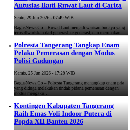
Antusias Ikuti Ruwat Laut di Carita
Senin, 29 Jun 2026 - 07:49 WIB
BagusNews.Co – Ruwat Laut menjadi warisan budaya yang
terus diwariskan dari generasi ke generasi, dan merupakan…
Polresta Tangerang Tangkap Enam
Pelaku Pemerasan dengan Modus
Polisi Gadungan
Kamis, 25 Jun 2026 - 17:28 WIB
BagusNews.Co – Polresta Tangerang menangkap enam pria
yang diduga melakukan tindak pidana pemerasan dengan
modus mengaku…
Kontingen Kabupaten Tangerang
Raih Emas Voli Indoor Putera di
Popda XII Banten 2026