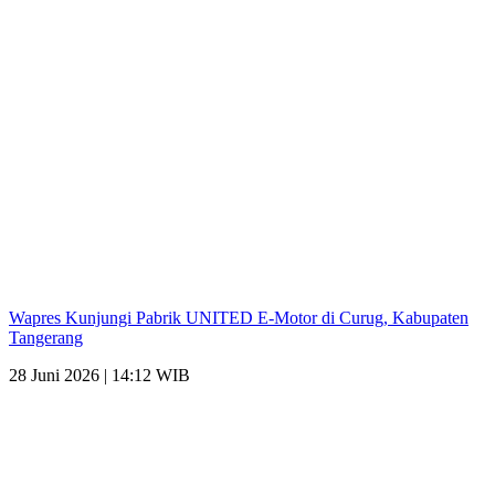
Wapres Kunjungi Pabrik UNITED E-Motor di Curug, Kabupaten
Tangerang
28 Juni 2026 | 14:12 WIB