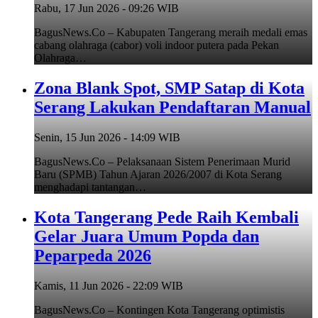
Rabu, 17 Jun 2026 - 09:26 WIB
BagusNews.Co – Kabupaten Tangerang meraih medali emas
cabang olahraga (cabor) voli indoor putera pada Pekan
Olahraga…
Zona Blank Spot, SMP Satap di Kota
Serang Lakukan Pendaftaran Manual
Senin, 15 Jun 2026 - 14:09 WIB
BagusNews.Co – Pelaksanaan Sistem Penerimaan Murid
Baru (SPMB) Tahun Ajaran 2026/2007 di Kota Serang
menghadapi tantangan…
Kota Tangerang Pede Raih Kembali
Gelar Juara Umum Popda dan
Peparpeda 2026
Kamis, 11 Jun 2026 - 22:09 WIB
BagusNews.Co – Kontingen Kota Tangerang optimistis