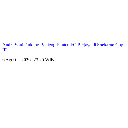
Andra Soni Dukung Banteng Banten FC Berjaya di Soekarno Cup
III
6 Agustus 2026 | 23:25 WIB