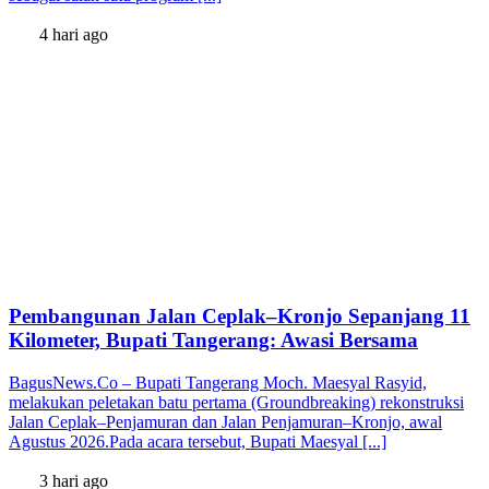
4 hari ago
Pembangunan Jalan Ceplak–Kronjo Sepanjang 11
Kilometer, Bupati Tangerang: Awasi Bersama
BagusNews.Co – Bupati Tangerang Moch. Maesyal Rasyid,
melakukan peletakan batu pertama (Groundbreaking) rekonstruksi
Jalan Ceplak–Penjamuran dan Jalan Penjamuran–Kronjo, awal
Agustus 2026.Pada acara tersebut, Bupati Maesyal [...]
3 hari ago