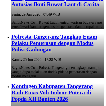
Antusias Ikuti Ruwat Laut di Carita
Senin, 29 Jun 2026 - 07:49 WIB
BagusNews.Co – Ruwat Laut menjadi warisan budaya yang
terus diwariskan dari generasi ke generasi, dan merupakan…
Polresta Tangerang Tangkap Enam
Pelaku Pemerasan dengan Modus
Polisi Gadungan
Kamis, 25 Jun 2026 - 17:28 WIB
BagusNews.Co – Polresta Tangerang menangkap enam pria
yang diduga melakukan tindak pidana pemerasan dengan
modus mengaku…
Kontingen Kabupaten Tangerang
Raih Emas Voli Indoor Putera di
Popda XII Banten 2026