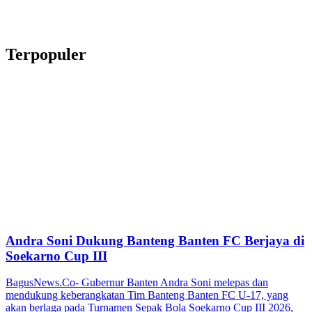
Terpopuler
Andra Soni Dukung Banteng Banten FC Berjaya di
Soekarno Cup III
BagusNews.Co- Gubernur Banten Andra Soni melepas dan
mendukung keberangkatan Tim Banteng Banten FC U-17, yang
akan berlaga pada Turnamen Sepak Bola Soekarno Cup III 2026,