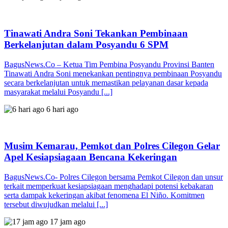
Tinawati Andra Soni Tekankan Pembinaan
Berkelanjutan dalam Posyandu 6 SPM
BagusNews.Co – Ketua Tim Pembina Posyandu Provinsi Banten
Tinawati Andra Soni menekankan pentingnya pembinaan Posyandu
secara berkelanjutan untuk memastikan pelayanan dasar kepada
masyarakat melalui Posyandu [...]
6 hari ago
Musim Kemarau, Pemkot dan Polres Cilegon Gelar
Apel Kesiapsiagaan Bencana Kekeringan
BagusNews.Co- Polres Cilegon bersama Pemkot Cilegon dan unsur
terkait memperkuat kesiapsiagaan menghadapi potensi kebakaran
serta dampak kekeringan akibat fenomena El Niño. Komitmen
tersebut diwujudkan melalui [...]
17 jam ago