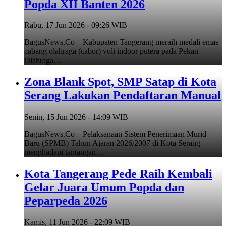
Popda XII Banten 2026
Rabu, 17 Jun 2026 - 09:26 WIB
BagusNews.Co – Kabupaten Tangerang meraih medali emas
cabang olahraga (cabor) voli indoor putera pada Pekan
Olahraga…
Zona Blank Spot, SMP Satap di Kota
Serang Lakukan Pendaftaran Manual
Senin, 15 Jun 2026 - 14:09 WIB
BagusNews.Co – Pelaksanaan Sistem Penerimaan Murid
Baru (SPMB) Tahun Ajaran 2026/2007 di Kota Serang
menghadapi tantangan…
Kota Tangerang Pede Raih Kembali
Gelar Juara Umum Popda dan
Peparpeda 2026
Kamis, 11 Jun 2026 - 22:09 WIB