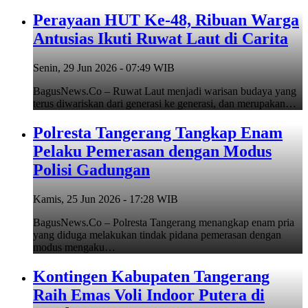
Perayaan HUT Ke-48, Ribuan Warga
Antusias Ikuti Ruwat Laut di Carita
Senin, 29 Jun 2026 - 07:49 WIB
BagusNews.Co – Ruwat Laut menjadi warisan budaya yang
terus diwariskan dari generasi ke generasi, dan merupakan…
Polresta Tangerang Tangkap Enam
Pelaku Pemerasan dengan Modus
Polisi Gadungan
Kamis, 25 Jun 2026 - 17:28 WIB
BagusNews.Co – Polresta Tangerang menangkap enam pria
yang diduga melakukan tindak pidana pemerasan dengan
modus mengaku…
Kontingen Kabupaten Tangerang
Raih Emas Voli Indoor Putera di