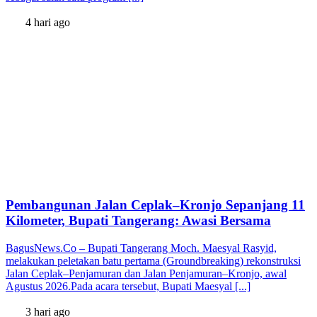
4 hari ago
Pembangunan Jalan Ceplak–Kronjo Sepanjang 11
Kilometer, Bupati Tangerang: Awasi Bersama
BagusNews.Co – Bupati Tangerang Moch. Maesyal Rasyid,
melakukan peletakan batu pertama (Groundbreaking) rekonstruksi
Jalan Ceplak–Penjamuran dan Jalan Penjamuran–Kronjo, awal
Agustus 2026.Pada acara tersebut, Bupati Maesyal [...]
3 hari ago