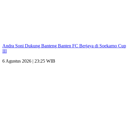
Andra Soni Dukung Banteng Banten FC Berjaya di Soekarno Cup
III
6 Agustus 2026 | 23:25 WIB