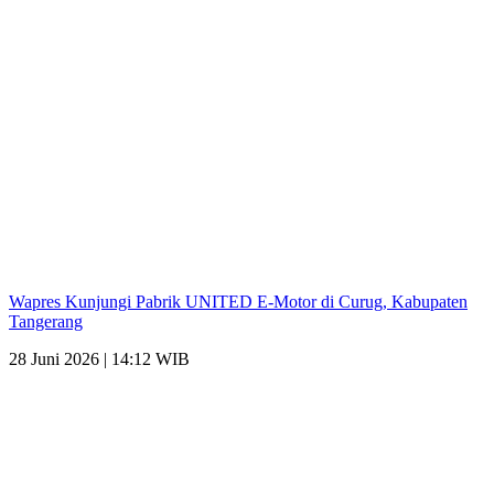
Wapres Kunjungi Pabrik UNITED E-Motor di Curug, Kabupaten
Tangerang
28 Juni 2026 | 14:12 WIB