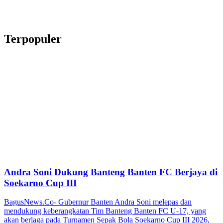
Terpopuler
Andra Soni Dukung Banteng Banten FC Berjaya di
Soekarno Cup III
BagusNews.Co- Gubernur Banten Andra Soni melepas dan
mendukung keberangkatan Tim Banteng Banten FC U-17, yang
akan berlaga pada Turnamen Sepak Bola Soekarno Cup III 2026,