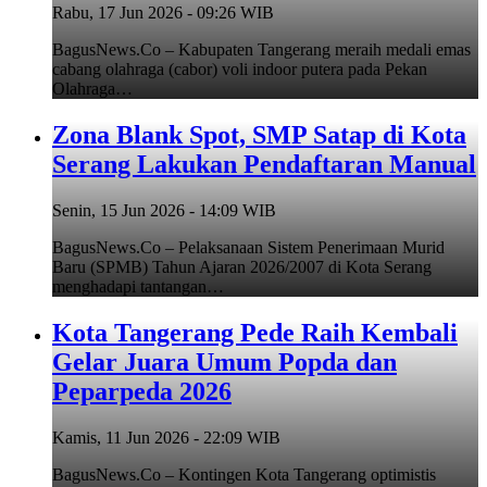
Rabu, 17 Jun 2026 - 09:26 WIB
BagusNews.Co – Kabupaten Tangerang meraih medali emas
cabang olahraga (cabor) voli indoor putera pada Pekan
Olahraga…
Zona Blank Spot, SMP Satap di Kota
Serang Lakukan Pendaftaran Manual
Senin, 15 Jun 2026 - 14:09 WIB
BagusNews.Co – Pelaksanaan Sistem Penerimaan Murid
Baru (SPMB) Tahun Ajaran 2026/2007 di Kota Serang
menghadapi tantangan…
Kota Tangerang Pede Raih Kembali
Gelar Juara Umum Popda dan
Peparpeda 2026
Kamis, 11 Jun 2026 - 22:09 WIB
BagusNews.Co – Kontingen Kota Tangerang optimistis