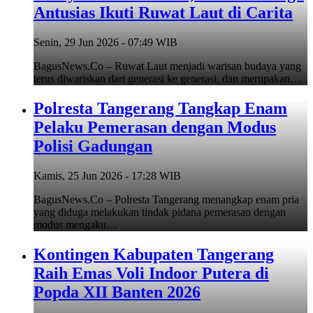
Antusias Ikuti Ruwat Laut di Carita
Senin, 29 Jun 2026 - 07:49 WIB
BagusNews.Co – Ruwat Laut menjadi warisan budaya yang
terus diwariskan dari generasi ke generasi, dan merupakan…
Polresta Tangerang Tangkap Enam
Pelaku Pemerasan dengan Modus
Polisi Gadungan
Kamis, 25 Jun 2026 - 17:28 WIB
BagusNews.Co – Polresta Tangerang menangkap enam pria
yang diduga melakukan tindak pidana pemerasan dengan
modus mengaku…
Kontingen Kabupaten Tangerang
Raih Emas Voli Indoor Putera di
Popda XII Banten 2026