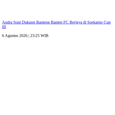
Andra Soni Dukung Banteng Banten FC Berjaya di Soekarno Cup
III
6 Agustus 2026 | 23:25 WIB