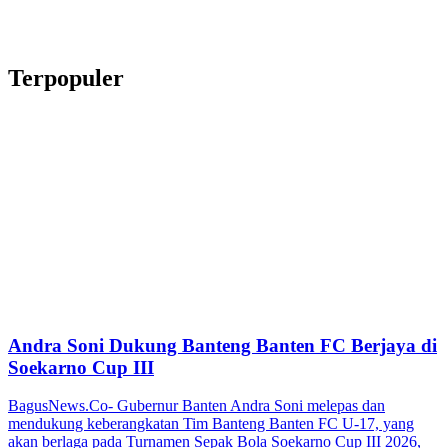
Terpopuler
Andra Soni Dukung Banteng Banten FC Berjaya di
Soekarno Cup III
BagusNews.Co- Gubernur Banten Andra Soni melepas dan
mendukung keberangkatan Tim Banteng Banten FC U-17, yang
akan berlaga pada Turnamen Sepak Bola Soekarno Cup III 2026,