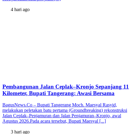
4 hari ago
Pembangunan Jalan Ceplak–Kronjo Sepanjang 11
Kilometer, Bupati Tangerang: Awasi Bersama
BagusNews.Co – Bupati Tangerang Moch. Maesyal Rasyid,
melakukan peletakan batu pertama (Groundbreaking) rekonstruksi
Jalan Ceplak–Penjamuran dan Jalan Penjamuran–Kronjo, awal
Agustus 2026.Pada acara tersebut, Bupati Maesyal [...]
3 hari ago