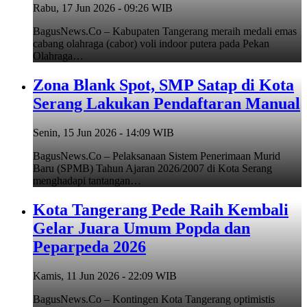
Rabu, 17 Jun 2026 - 09:26 WIB
BagusNews.Co – Kabupaten Tangerang meraih medali emas
cabang olahraga (cabor) voli indoor putera pada Pekan
Olahraga…
Zona Blank Spot, SMP Satap di Kota
Serang Lakukan Pendaftaran Manual
Senin, 15 Jun 2026 - 14:09 WIB
BagusNews.Co – Pelaksanaan Sistem Penerimaan Murid
Baru (SPMB) Tahun Ajaran 2026/2007 di Kota Serang
menghadapi tantangan…
Kota Tangerang Pede Raih Kembali
Gelar Juara Umum Popda dan
Peparpeda 2026
Kamis, 11 Jun 2026 - 22:09 WIB
BagusNews.Co – Kontingen Kota Tangerang optimistis