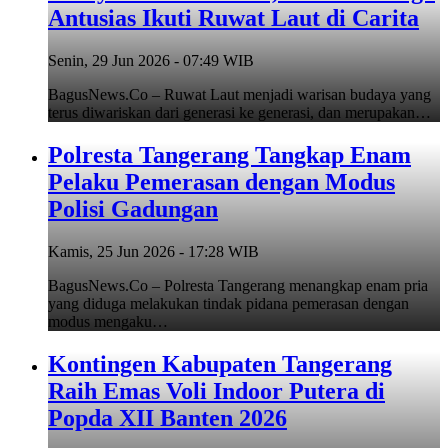
Antusias Ikuti Ruwat Laut di Carita
Senin, 29 Jun 2026 - 07:49 WIB
BagusNews.Co – Ruwat Laut menjadi warisan budaya yang
terus diwariskan dari generasi ke generasi, dan merupakan…
Polresta Tangerang Tangkap Enam
Pelaku Pemerasan dengan Modus
Polisi Gadungan
Kamis, 25 Jun 2026 - 17:28 WIB
BagusNews.Co – Polresta Tangerang menangkap enam pria
yang diduga melakukan tindak pidana pemerasan dengan
modus mengaku…
Kontingen Kabupaten Tangerang
Raih Emas Voli Indoor Putera di
Popda XII Banten 2026