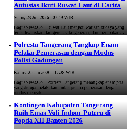
Antusias Ikuti Ruwat Laut di Carita
Senin, 29 Jun 2026 - 07:49 WIB
BagusNews.Co – Ruwat Laut menjadi warisan budaya yang
terus diwariskan dari generasi ke generasi, dan merupakan…
Polresta Tangerang Tangkap Enam
Pelaku Pemerasan dengan Modus
Polisi Gadungan
Kamis, 25 Jun 2026 - 17:28 WIB
BagusNews.Co – Polresta Tangerang menangkap enam pria
yang diduga melakukan tindak pidana pemerasan dengan
modus mengaku…
Kontingen Kabupaten Tangerang
Raih Emas Voli Indoor Putera di
Popda XII Banten 2026