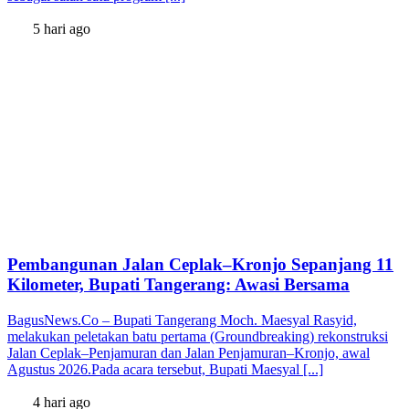
5 hari ago
Pembangunan Jalan Ceplak–Kronjo Sepanjang 11
Kilometer, Bupati Tangerang: Awasi Bersama
BagusNews.Co – Bupati Tangerang Moch. Maesyal Rasyid,
melakukan peletakan batu pertama (Groundbreaking) rekonstruksi
Jalan Ceplak–Penjamuran dan Jalan Penjamuran–Kronjo, awal
Agustus 2026.Pada acara tersebut, Bupati Maesyal [...]
4 hari ago