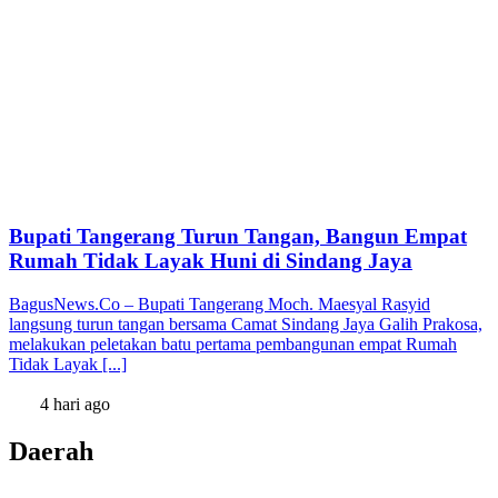
Bupati Tangerang Turun Tangan, Bangun Empat
Rumah Tidak Layak Huni di Sindang Jaya
BagusNews.Co – Bupati Tangerang Moch. Maesyal Rasyid
langsung turun tangan bersama Camat Sindang Jaya Galih Prakosa,
melakukan peletakan batu pertama pembangunan empat Rumah
Tidak Layak [...]
4 hari ago
Daerah