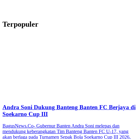
Terpopuler
Andra Soni Dukung Banteng Banten FC Berjaya di
Soekarno Cup III
BagusNews.Co- Gubernur Banten Andra Soni melepas dan
mendukung keberangkatan Tim Banteng Banten FC U-17, yang
akan berlaga pada Turnamen Sepak Bola Soekarno Cup III 2026,