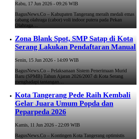
Rabu, 17 Jun 2026 - 09:26 WIB
BagusNews.Co – Kabupaten Tangerang meraih medali emas
cabang olahraga (cabor) voli indoor putera pada Pekan
Olahraga…
Zona Blank Spot, SMP Satap di Kota
Serang Lakukan Pendaftaran Manual
Senin, 15 Jun 2026 - 14:09 WIB
BagusNews.Co – Pelaksanaan Sistem Penerimaan Murid
Baru (SPMB) Tahun Ajaran 2026/2007 di Kota Serang
menghadapi tantangan…
Kota Tangerang Pede Raih Kembali
Gelar Juara Umum Popda dan
Peparpeda 2026
Kamis, 11 Jun 2026 - 22:09 WIB
BagusNews.Co – Kontingen Kota Tangerang optimistis