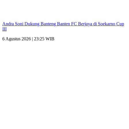
Andra Soni Dukung Banteng Banten FC Berjaya di Soekarno Cup
III
6 Agustus 2026 | 23:25 WIB