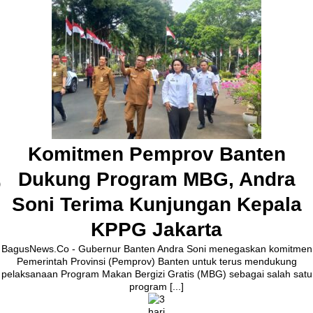
Pembangunan Jalan Ceplak–
Kronjo Sepanjang 11 Kilometer,
Bupati Tangerang: Awasi
Bersama
BagusNews.Co – Bupati Tangerang Moch. Maesyal Rasyid,
melakukan peletakan batu pertama (Groundbreaking) rekonstruksi
Jalan Ceplak–Penjamuran dan Jalan Penjamuran–Kronjo, awal
Agustus 2026.Pada acara tersebut, Bupati Maesyal [...]
2 hari ago