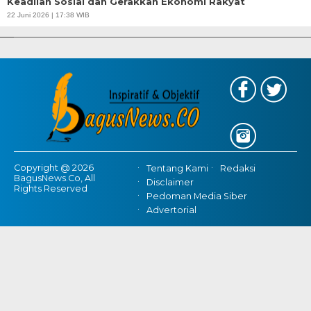
Keadilan Sosial dan Gerakkan Ekonomi Rakyat
APBD Tahun 2025 Anggarkan Rp200 Miliar | Program Makan Bergizi
22 Juni 2026 | 17:38 WIB
Gratis Provinsi Banten
Copyright @ 2026
Tentang Kami
Redaksi
BagusNews.Co, All
Disclaimer
Rights Reserved
Pedoman Media Siber
Advertorial