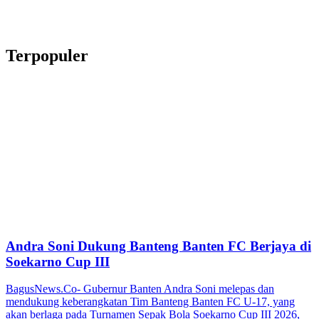
Terpopuler
Andra Soni Dukung Banteng Banten FC Berjaya di
Soekarno Cup III
BagusNews.Co- Gubernur Banten Andra Soni melepas dan
mendukung keberangkatan Tim Banteng Banten FC U-17, yang
akan berlaga pada Turnamen Sepak Bola Soekarno Cup III 2026,