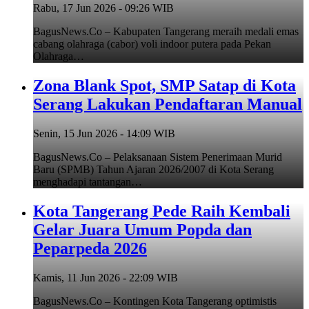
Rabu, 17 Jun 2026 - 09:26 WIB
BagusNews.Co – Kabupaten Tangerang meraih medali emas
cabang olahraga (cabor) voli indoor putera pada Pekan
Olahraga…
Zona Blank Spot, SMP Satap di Kota
Serang Lakukan Pendaftaran Manual
Senin, 15 Jun 2026 - 14:09 WIB
BagusNews.Co – Pelaksanaan Sistem Penerimaan Murid
Baru (SPMB) Tahun Ajaran 2026/2007 di Kota Serang
menghadapi tantangan…
Kota Tangerang Pede Raih Kembali
Gelar Juara Umum Popda dan
Peparpeda 2026
Kamis, 11 Jun 2026 - 22:09 WIB
BagusNews.Co – Kontingen Kota Tangerang optimistis