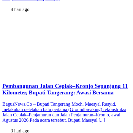
4 hari ago
Pembangunan Jalan Ceplak–Kronjo Sepanjang 11
Kilometer, Bupati Tangerang: Awasi Bersama
BagusNews.Co – Bupati Tangerang Moch. Maesyal Rasyid,
melakukan peletakan batu pertama (Groundbreaking) rekonstruksi
Jalan Ceplak–Penjamuran dan Jalan Penjamuran–Kronjo, awal
Agustus 2026.Pada acara tersebut, Bupati Maesyal [...]
3 hari ago