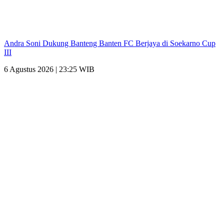
Andra Soni Dukung Banteng Banten FC Berjaya di Soekarno Cup
III
6 Agustus 2026 | 23:25 WIB