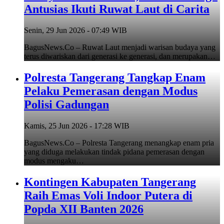
Antusias Ikuti Ruwat Laut di Carita
Senin, 29 Jun 2026 - 07:49 WIB
BagusNews.Co – Ruwat Laut menjadi warisan budaya yang
terus diwariskan dari generasi ke generasi, dan merupakan…
Polresta Tangerang Tangkap Enam
Pelaku Pemerasan dengan Modus
Polisi Gadungan
Kamis, 25 Jun 2026 - 17:28 WIB
BagusNews.Co – Polresta Tangerang menangkap enam pria
yang diduga melakukan tindak pidana pemerasan dengan
modus mengaku…
Kontingen Kabupaten Tangerang
Raih Emas Voli Indoor Putera di
Popda XII Banten 2026