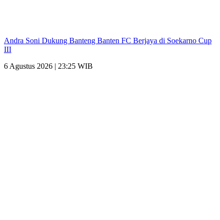
Andra Soni Dukung Banteng Banten FC Berjaya di Soekarno Cup
III
6 Agustus 2026 | 23:25 WIB