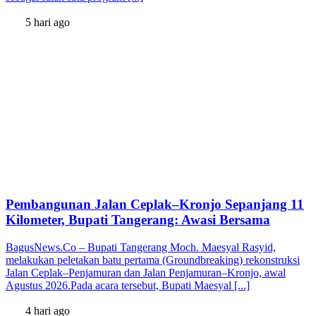
5 hari ago
Pembangunan Jalan Ceplak–Kronjo Sepanjang 11
Kilometer, Bupati Tangerang: Awasi Bersama
BagusNews.Co – Bupati Tangerang Moch. Maesyal Rasyid,
melakukan peletakan batu pertama (Groundbreaking) rekonstruksi
Jalan Ceplak–Penjamuran dan Jalan Penjamuran–Kronjo, awal
Agustus 2026.Pada acara tersebut, Bupati Maesyal [...]
4 hari ago