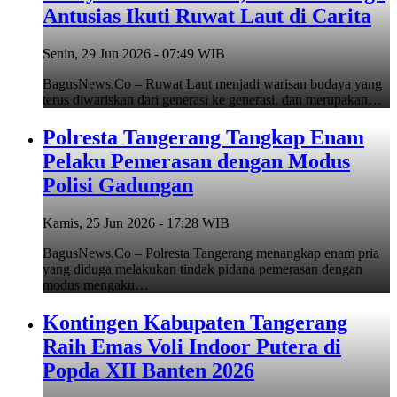
Antusias Ikuti Ruwat Laut di Carita
Senin, 29 Jun 2026 - 07:49 WIB
BagusNews.Co – Ruwat Laut menjadi warisan budaya yang
terus diwariskan dari generasi ke generasi, dan merupakan…
Polresta Tangerang Tangkap Enam
Pelaku Pemerasan dengan Modus
Polisi Gadungan
Kamis, 25 Jun 2026 - 17:28 WIB
BagusNews.Co – Polresta Tangerang menangkap enam pria
yang diduga melakukan tindak pidana pemerasan dengan
modus mengaku…
Kontingen Kabupaten Tangerang
Raih Emas Voli Indoor Putera di
Popda XII Banten 2026