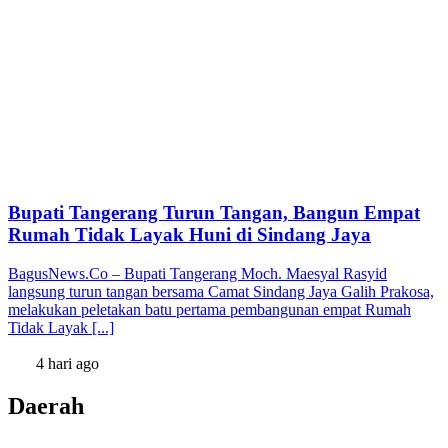
Bupati Tangerang Turun Tangan, Bangun Empat
Rumah Tidak Layak Huni di Sindang Jaya
BagusNews.Co – Bupati Tangerang Moch. Maesyal Rasyid
langsung turun tangan bersama Camat Sindang Jaya Galih Prakosa,
melakukan peletakan batu pertama pembangunan empat Rumah
Tidak Layak [...]
4 hari ago
Daerah