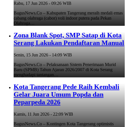
Rabu, 17 Jun 2026 - 09:26 WIB
BagusNews.Co – Kabupaten Tangerang meraih medali emas
cabang olahraga (cabor) voli indoor putera pada Pekan
Olahraga…
Zona Blank Spot, SMP Satap di Kota
Serang Lakukan Pendaftaran Manual
Senin, 15 Jun 2026 - 14:09 WIB
BagusNews.Co – Pelaksanaan Sistem Penerimaan Murid
Baru (SPMB) Tahun Ajaran 2026/2007 di Kota Serang
menghadapi tantangan…
Kota Tangerang Pede Raih Kembali
Gelar Juara Umum Popda dan
Peparpeda 2026
Kamis, 11 Jun 2026 - 22:09 WIB
BagusNews.Co – Kontingen Kota Tangerang optimistis