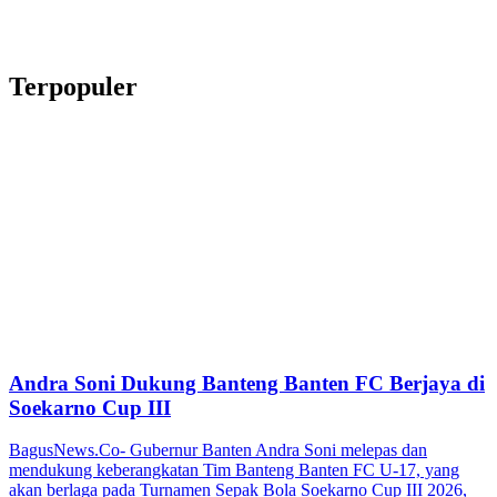
Terpopuler
Andra Soni Dukung Banteng Banten FC Berjaya di
Soekarno Cup III
BagusNews.Co- Gubernur Banten Andra Soni melepas dan
mendukung keberangkatan Tim Banteng Banten FC U-17, yang
akan berlaga pada Turnamen Sepak Bola Soekarno Cup III 2026,