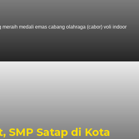
eraih medali emas cabang olahraga (cabor) voli indoor
, SMP Satap di Kota