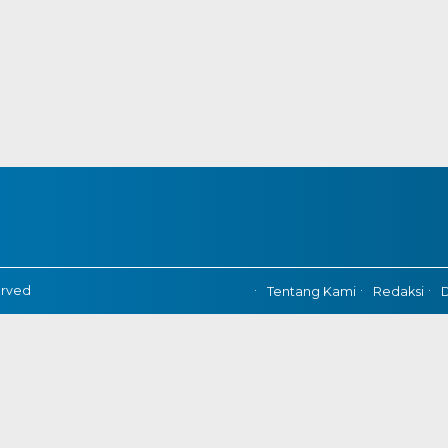
erved
Tentang Kami
Redaksi
D