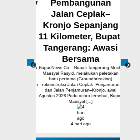
Pemprov
Pembangunan
Mu
Dukung
Jalan Ceplak–
Pem
 MBG,
Kronjo Sepanjang
Cil
i Terima
11 Kilometer, Bupati
K
 Kepala
Tangerang: Awasi
karta
Bersama
nur Banten Andra
BagusNews.Co – Bupati Tangerang Moch.
BagusNew
tmen Pemerintah
Maesyal Rasyid, melakukan peletakan
Pemko
nten untuk terus
batu pertama (Groundbreaking)
memperk
n Program Makan
rekonstruksi Jalan Ceplak–Penjamuran
pote
ebagai salah satu
dan Jalan Penjamuran–Kronjo, awal
kekeri
...]
Agustus 2026.Pada acara tersebut, Bupati
Komitmen 
Maesyal [...]
go
4 hari ago