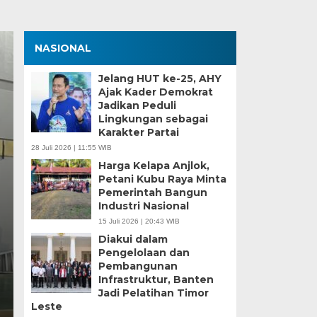
NASIONAL
Jelang HUT ke-25, AHY
Ajak Kader Demokrat
Jadikan Peduli
Lingkungan sebagai
Karakter Partai
28 Juli 2026 | 11:55 WIB
Harga Kelapa Anjlok,
Petani Kubu Raya Minta
SMP Satap di Kota
Pemerintah Bangun
Industri Nasional
endaftaran Manual
15 Juli 2026 | 20:43 WIB
Diakui dalam
Pengelolaan dan
Pembangunan
maan Murid Baru (SPMB) Tahun Ajaran 2026/2007
Infrastruktur, Banten
Jadi Pelatihan Timor
Leste