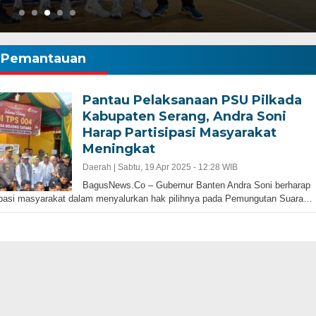
Pemantauan
Pantau Pelaksanaan PSU Pilkada
Kabupaten Serang, Andra Soni
Harap Partisipasi Masyarakat
Meningkat
Gubernur Baru, Banten Harus Lebih Maj
bernur Progresif dan
Perencanaan Pembangunan Infrastruku
Daerah |
Sabtu, 19 Apr 2025 - 12:28 WIB
Adalah Kunci
BagusNews.Co – Gubernur Banten Andra Soni berharap
ipasi masyarakat dalam menyalurkan hak pilihnya pada Pemungutan Suara…