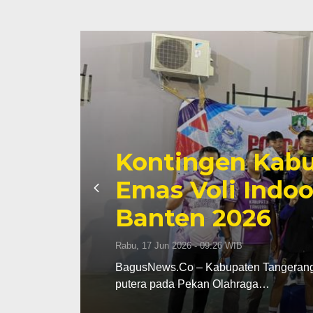
abupaten Tangerang Rai
door Putera di Popda XII
erang meraih medali emas cabang olahraga (cabor) voli indo