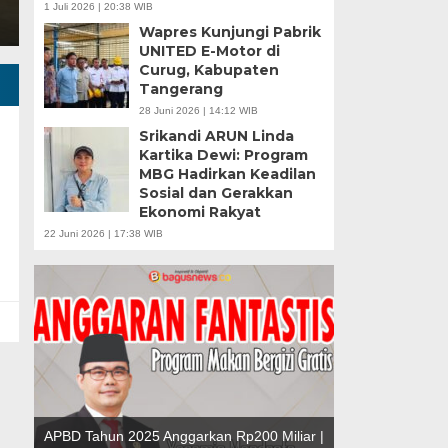
1 Juli 2026 | 20:38 WIB
Wapres Kunjungi Pabrik
UNITED E-Motor di
Curug, Kabupaten
Tangerang
28 Juni 2026 | 14:12 WIB
Srikandi ARUN Linda
Kartika Dewi: Program
MBG Hadirkan Keadilan
Sosial dan Gerakkan
u |
Ekonomi Rakyat
r
Banten Butuh Gu
22 Juni 2026 | 17:38 WIB
Teknokratif
APBD Tahun 2025 Anggarkan Rp200 Miliar |