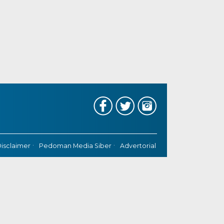
isclaimer
Pedoman Media Siber
Advertorial